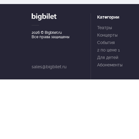
Категории
Театры
2026
© Bigbilet.ru
Концерты
Все права защищены
События
2 по цене 1
Для детей
Абонементы
sales@bigbilet.ru