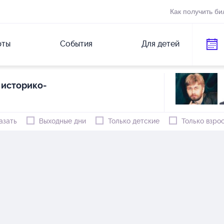
Как получить би
рты
События
Для детей
 историко-
азать
Выходные дни
Только детские
Только взро