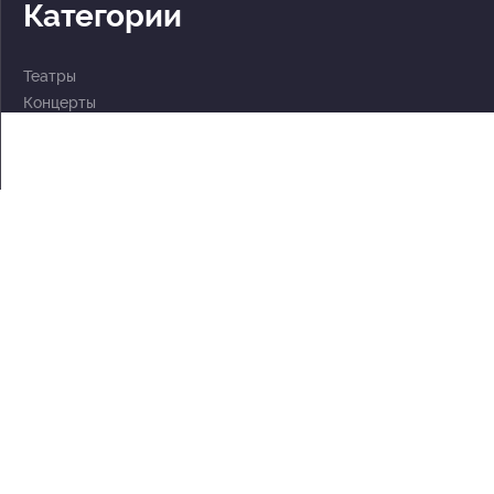
Категории
Театры
Концерты
События
2 по цене 1
Для детей
Абонементы
Документы
Политика обработки персональных данных