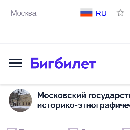
RU
Московский государс
историко-этнографиче
Выходные дни
Только детские