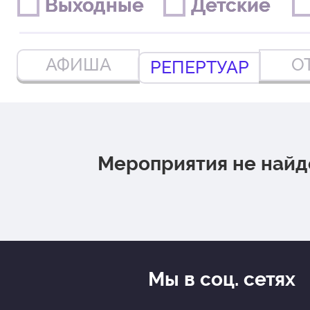
Выходные
Выходные
Детские
Детские
АФИША
О
РЕПЕРТУАР
Мероприятия не най
Мы в соц. сетях