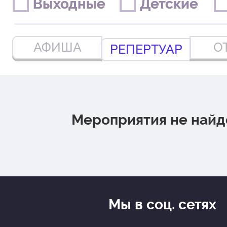
Выходные
Выходные
Детские
Детские
АФИША
О
РЕПЕРТУАР
Мероприятия не най
Мы в соц. сетях