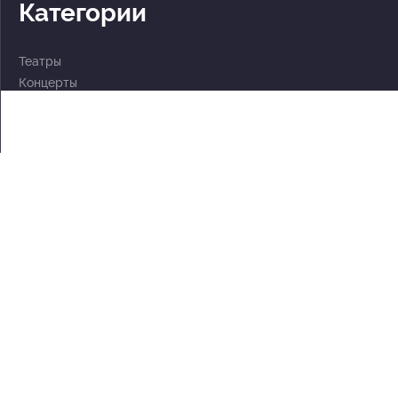
Категории
Театры
Концерты
События
2 по цене 1
Для детей
Абонементы
Документы
Политика обработки персональных данных