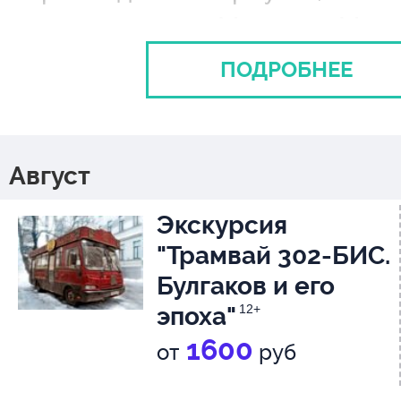
познакомились Мастер и Марг
ПОДРОБНЕЕ
Начало экскурсии от музея.
Продолжительность 1 час 20 м
Экскурсия начинается с поезд
Август
в автобус осуществляется за 1
Экскурсия
до отправления.
"Трамвай 302-БИС.
Булгаков и его
эпоха"
12+
1600
от
руб