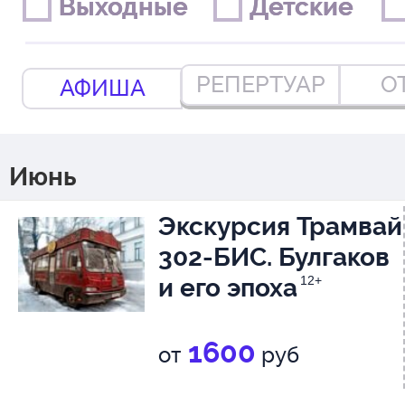
Выходные
Выходные
Детские
Детские
РЕПЕРТУАР
О
АФИША
Июнь
Экскурсия Трамвай
302-БИС. Булгаков
и его эпоха
12+
1600
от
руб