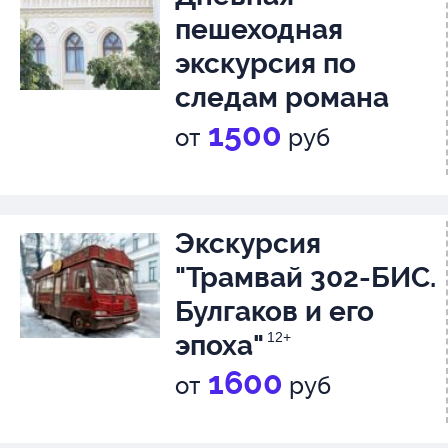
пешеходная
экскурсия по
следам романа
"Мастер и
1500
от
руб
Маргарита"
12+
Экскурсия
"Трамвай 302-БИС.
Булгаков и его
эпоха"
12+
1600
от
руб