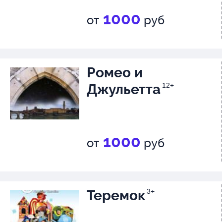
1000
от
руб
Ромео и
Джульетта
12+
1000
от
руб
Теремок
3+