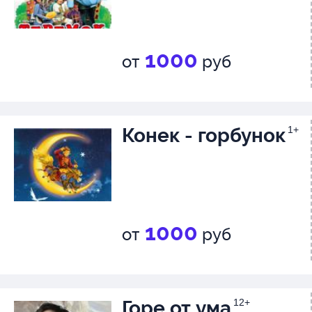
1000
от
руб
Конек - горбунок
1+
1000
от
руб
Горе от ума
12+