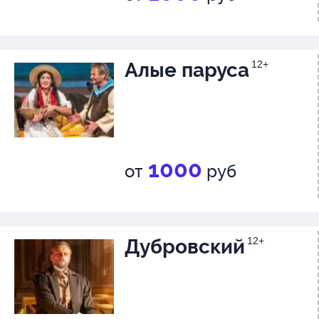
Алые паруса
12+
1000
от
руб
Дубровский
12+