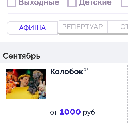
Выходные
Выходные
Детские
Детские
РЕПЕРТУАР
О
АФИША
Сентябрь
Колобок
3+
1000
от
руб