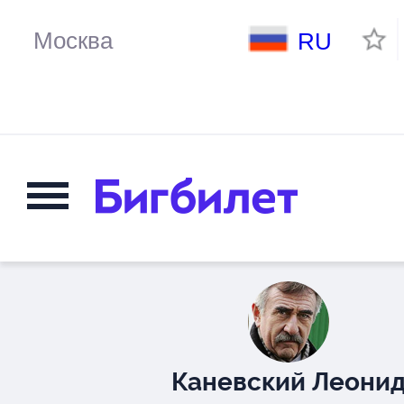
RU
Каневский Леони