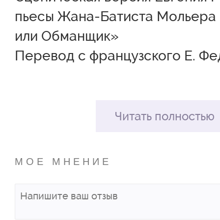
Пищулин Ваня
П
пьесы Жана-Батиста Мольера 
А
или Обманщик»
Перевод с французского Е. Ф
Прокошин
Р
Владимир
И
Великая комедия Мольера — о
ключевых текстов мирового р
Таран Дарья
Ш
Читать полностью
А
пьеса с грандиозной сценичес
историей и бурной предыстор
МОЕ МНЕНИЕ
Яременко
включающей в себя и скандал,
Валерий
двукратный запрет, привлекае
более трех столетий. Автор со