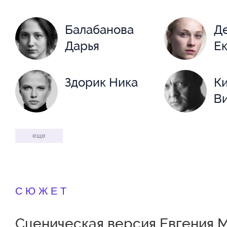
Балабанова
Д
Дарья
Е
Здорик Ника
К
В
Михайловская
Н
еще
Анна
Н
Остроумова
От
СЮЖЕТ
Ольга
Сценическая версия Евгения 