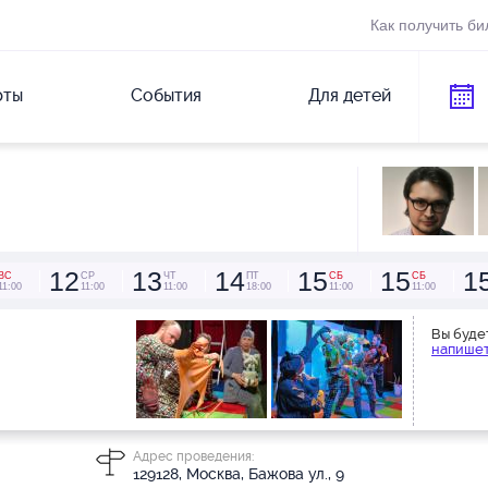
Как получить би
рты
События
Для детей
12
13
14
15
15
1
ВС
СР
ЧТ
ПТ
СБ
СБ
11:00
11:00
11:00
18:00
11:00
11:00
Вы буде
напишет
Адрес проведения:
129128, Москва, Бажова ул., 9