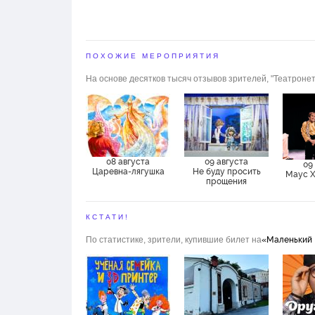
Рассказчики
Любовь Добрецова, И
Матвейцев, Вадим Тун
ПОХОЖИЕ МЕРОПРИЯТИЯ
На основе десятков тысяч отзывов зрителей, "Театронет
08 августа
09 августа
09
Царевна-лягушка
Не буду просить
Маус Х
прощения
КСТАТИ!
По статистике, зрители, купившие билет на
«Маленький 