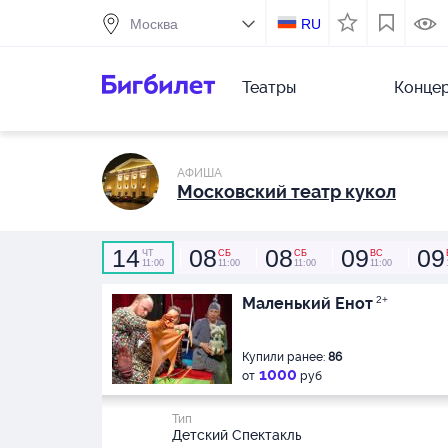
RU
Театры
Конце
АФИША
Московский театр кукол
14
08
08
09
09
ЧТ
СБ
СБ
ВС
11:00
11:00
11:00
11:00
Маленький Енот
2+
Купили ранее:
86
1000
от
руб
Тип
Детский Спектакль