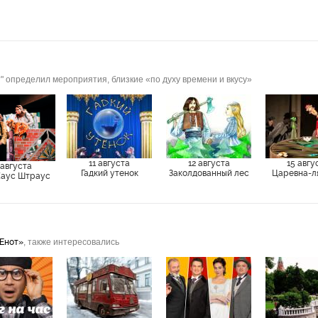
рина Колесникова, Владимир Веденский, Александр Принцев, Юр
ик, Иван Твердов
" определил мероприятия, близкие «по духу времени и вкусу»
11 августа
12 августа
15 авгу
 августа
Гадкий утенок
Заколдованный лес
Царевна-л
аус Штраус
Енот»
, также интересовались