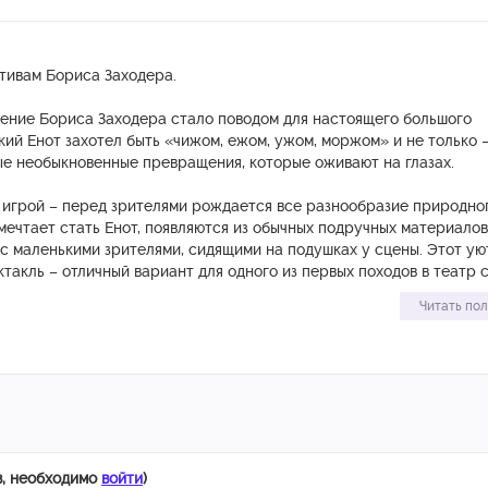
тивам Бориса Заходера.
ение Бориса Заходера стало поводом для настоящего большого
ий Енот захотел быть «чижом, ежом, ужом, моржом» и не только –
ые необыкновенные превращения, которые оживают на глазах.
 игрой – перед зрителями рождается все разнообразие природно
ечтает стать Енот, появляются из обычных подручных материалов,
с маленькими зрителями, сидящими на подушках у сцены. Этот ую
такль – отличный вариант для одного из первых походов в театр 
Читать по
и режиссёр – почётный деятель искусств города Москвы Валерий
к – Ольга Устюгова
Смирнов
 45 минут без антракта
 МТК – август 2022 года
исполнители:
в, необходимо
войти
)