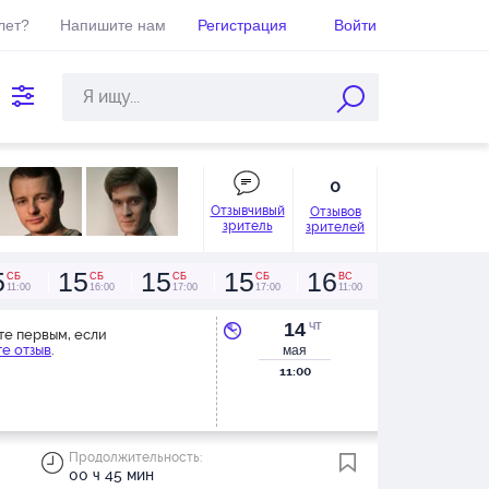
лет?
Напишите нам
Регистрация
Войти
0
Отзывчивый
Отзывов
зритель
зрителей
5
15
15
15
16
СБ
СБ
СБ
СБ
ВС
11:00
16:00
17:00
17:00
11:00
14
ЧТ
те первым, если
е отзыв
.
мая
11:00
Продолжительность:
00 ч 45 мин