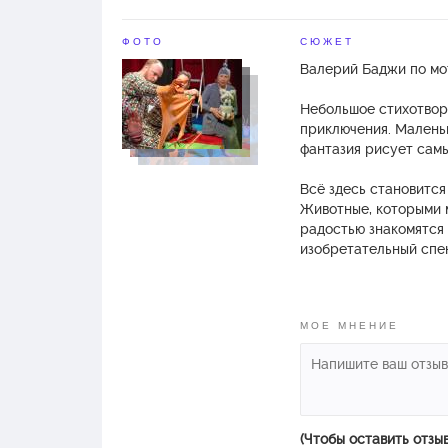
ФОТО
СЮЖЕТ
Валерий Баджи по мо
Небольшое стихотвор
приключения. Маленьк
фантазия рисует сам
Всё здесь становится
Животные, которыми м
радостью знакомятся 
изобретательный спек
малышом.
Автор инсценировки 
МОЕ МНЕНИЕ
Художник-постановщи
Композитор – Борис 
Продолжительность –
Премьера спектакля в
Действующие лица и 
(Чтобы оставить отзы