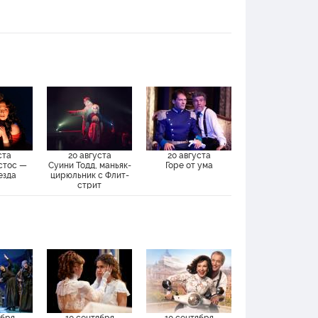
ста
20 августа
20 августа
стос —
Суини Тодд, маньяк-
Горе от ума
езда
цирюльник с Флит-
стрит