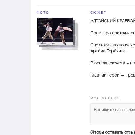
ФОТО
СЮЖЕТ
АЛТАЙСКИЙ КРАЕВОЙ
Премьера состоялась
Спектакль по популя
Артёма Терёхина.
В основе сюжета – по
Главный герой — «ров
Он мало что о себе п
лечащего врача Гейг
попытке восстановит
МОЕ МНЕНИЕ
(Чтобы оставить отзы