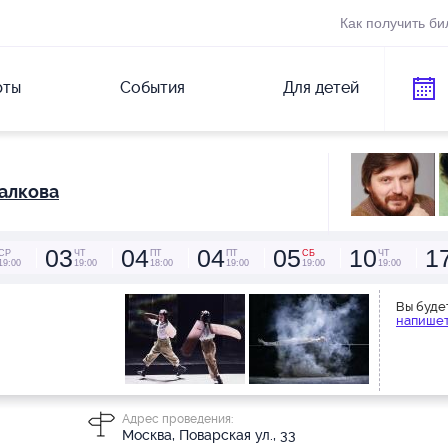
Как получить би
рты
События
Для детей
алкова
03
04
04
05
10
1
СР
ЧТ
ПТ
ПТ
СБ
ЧТ
19:00
19:00
18:00
19:00
19:00
19:00
Вы буде
напишет
Адрес проведения:
Москва, Поварская ул., 33