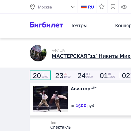
RU
Театры
Конце
АФИША
МАСТЕРСКАЯ "12" Никиты Мих
20
23
24
01
02
ЧТ
ВС
ПН
ВТ
19:00
19:00
19:00
19:00
Авиатор
16+
1500
от
руб
Тип
Спектакль