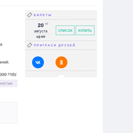
БИЛЕТЫ
20
ЧТ
СПИСОК
КУПИТЬ
августа
19:00
ра
ПРИГЛАСИ ДРУЗЕЙ
аний.
999 году.
 своего
лностью
ия в