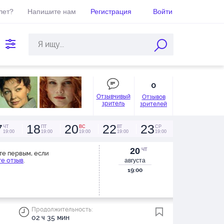
лет?
Напишите нам
Регистрация
Войти
0
Отзывчивый
Отзывов
зритель
зрителей
7
18
20
22
23
ЧТ
ПТ
ВС
ВТ
СР
19:00
19:00
19:00
19:00
19:00
20
ЧТ
те первым, если
е отзыв
.
августа
19:00
Продолжительность:
02 ч 35 мин