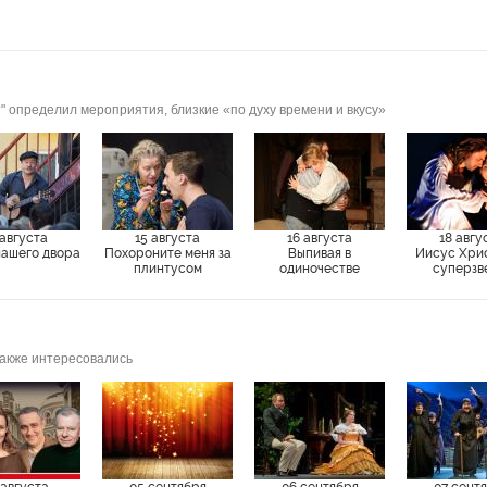
" определил мероприятия, близкие «по духу времени и вкусу»
 августа
15 августа
16 августа
18 авгу
нашего двора
Похороните меня за
Выпивая в
Иисус Хри
плинтусом
одиночестве
суперзв
также интересовались