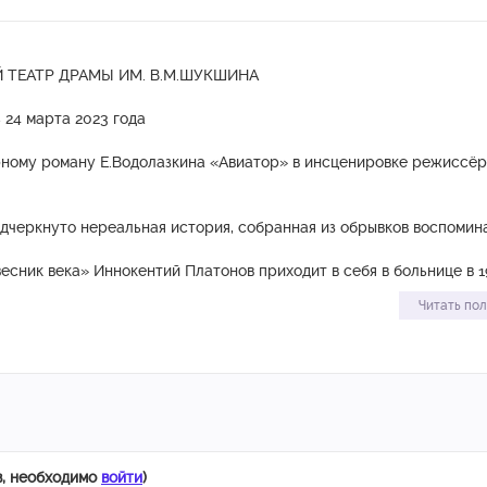
 ТЕАТР ДРАМЫ ИМ. В.М.ШУКШИНА
 24 марта 2023 года
рному роману Е.Водолазкина «Авиатор» в инсценировке режиссё
дчеркнуто нереальная история, собранная из обрывков воспомин
есник века» Иннокентий Платонов приходит в себя в больнице в 1
омнит и не представляет, что происходит вокруг. По предложению
Читать по
ера Платонов начинает ежедневно записывать воспоминания-виден
ь собственную историю.
в, необходимо
войти
)