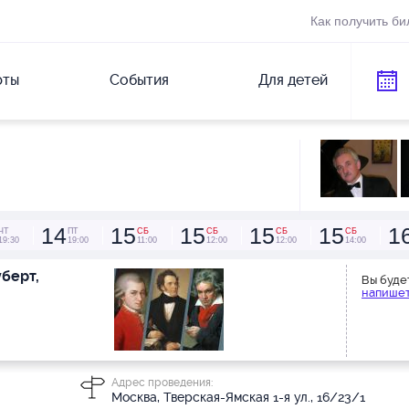
Как получить би
рты
События
Для детей
14
15
15
15
15
1
ЧТ
ПТ
СБ
СБ
СБ
СБ
19:30
19:00
11:00
12:00
12:00
14:00
берт,
Вы буде
напишет
Адрес проведения:
Москва, Тверская-Ямская 1-я ул., 16/23/1