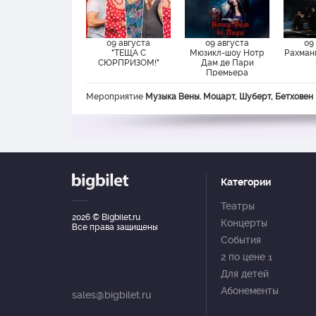
09 августа
09 августа
09
"ТЕЩА С
Мюзикл-шоу Нотр
Рахман
СЮРПРИЗОМ!"
Дам де Пари
Премьера
Мероприятие
Музыка Вены. Моцарт, Шуберт, Бетховен
Категории
Театры
2026
© Bigbilet.ru
Концерты
Все права защищены
События
2 по цене 1
Для детей
Абонементы
sales@bigbilet.ru