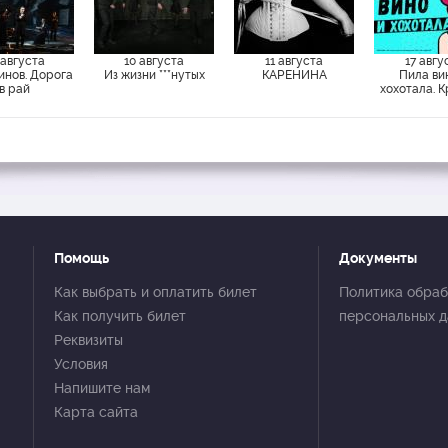
 августа
10 августа
11 августа
17 авгу
инов. Дорога
Из жизни ***нутых
КАРЕНИНА
Пила ви
в рай
хохотала. 
Помощь
Документы
Как выбрать и оплатить билет
Политика обраб
Как получить билет
персональных 
Реквизиты
Условия
Напишите нам
Карта сайта