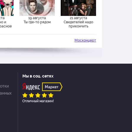
ста
19 августа
21 августа
но и
Ты где-то рядом
Свидетелей надо
Красное
прикончить
Москонцерт
Мы в соц. сетях
отки
данных