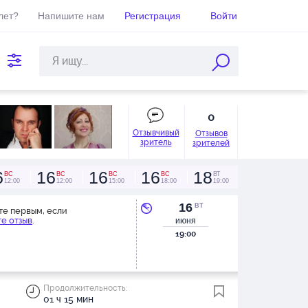
лет?
Напишите нам
Регистрация
Войти
0
Отзывчивый
Отзывов
зритель
зрителей
6
16
16
16
18
ВС
ВС
ВС
ВС
ВТ
12:00
12:00
15:00
18:00
19:00
16
ВТ
те первым, если
е отзыв
.
июня
19:00
Продолжительность:
01 ч 15 мин