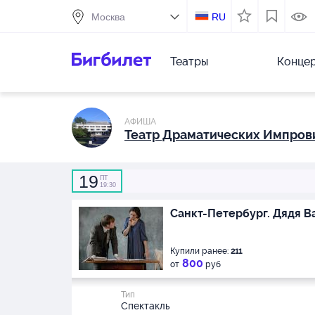
RU
Театры
Конце
АФИША
Театр Драматических Импров
19
ПТ
19:30
Санкт-Петербург. Дядя 
Купили ранее:
211
800
от
руб
Тип
Спектакль