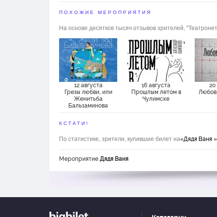
ПОХОЖИЕ МЕРОПРИЯТИЯ
Сорвин
Александр
На основе десятков тысяч отзывов зрителей, "Театронет
Тригубенко
Лидия
12 августа
16 августа
20
Грезы любви, или
Прошлым летом в
Любов
Женитьба
Чулимске
Бальзаминова
КСТАТИ!
По статистике, зрители, купившие билет на
«Дядя Ваня »
Мероприятие
Дядя Ваня