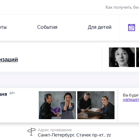
Как получить би
рты
События
Для детей
изаций
Ваня
12+
Вы буде
напишет
Адрес проведения:
Санкт-Петербург, Стачек пр-кт., 72