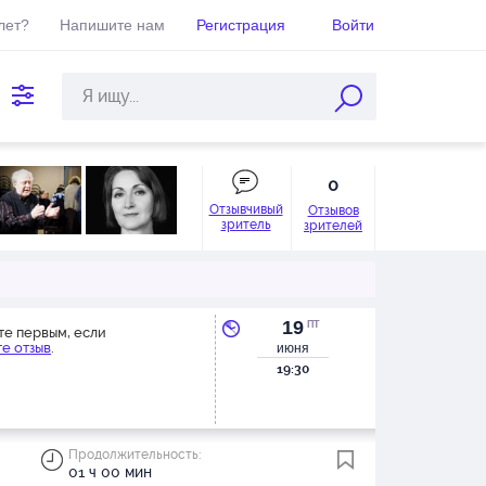
лет?
Напишите нам
Регистрация
Войти
0
Отзывчивый
Отзывов
зритель
зрителей
19
ПТ
те первым, если
е отзыв
.
июня
19:30
Продолжительность:
01 ч 00 мин