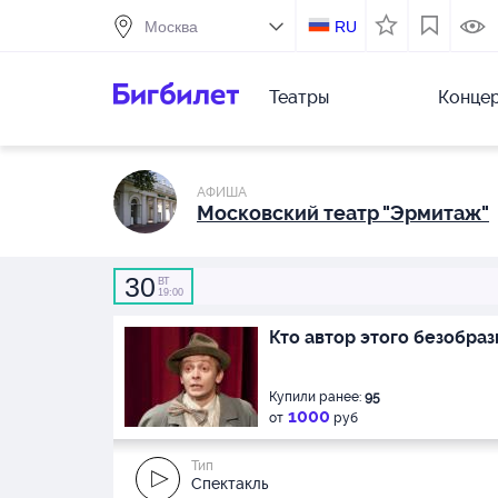
RU
Театры
Конце
АФИША
Московский театр "Эрмитаж"
30
ВТ
19:00
Кто автор этого безобраз
Купили ранее:
95
1000
от
руб
Тип
Спектакль