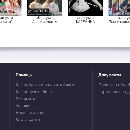
 августа
08 августа
11 августа
14 авгу
евчата"
Аплодисменты
КАРЕНИНА
Песни нашег
Помощь
Документы
Как выбрать и оплатить билет
Политика обраб
Как получить билет
персональных 
Реквизиты
Условия
Напишите нам
Карта сайта