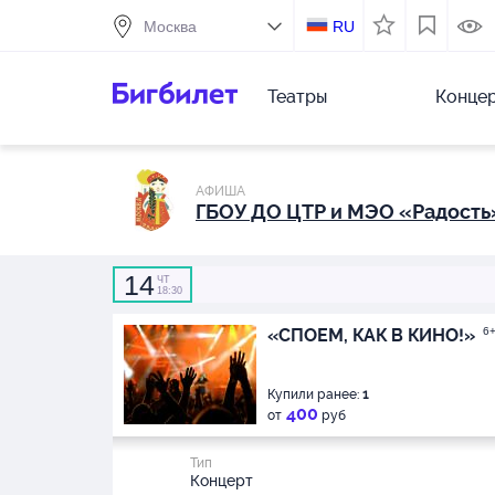
RU
Театры
Конце
АФИША
ГБОУ ДО ЦТР и МЭО «Радость
14
ЧТ
18:30
«СПОЕМ, КАК В КИНО!»
6
Купили ранее:
1
400
от
руб
Тип
Концерт