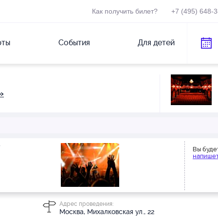
Как получить билет?
+7 (495) 648-
рты
События
Для детей
»
+
Вы буде
напишет
Адрес проведения:
Москва, Михалковская ул., 22