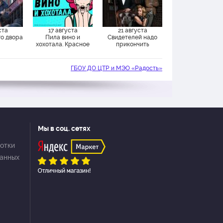
ста
17 августа
21 августа
о двора
Пила вино и
Свидетелей надо
хохотала. Красное
прикончить
ГБОУ ДО ЦТР и МЭО «Радость»
Мы в соц. сетях
отки
данных