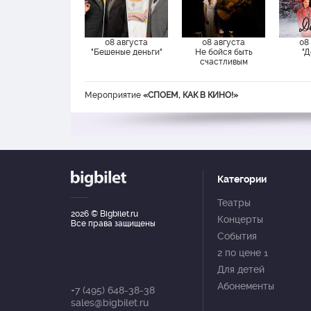
08 августа
08 августа
08
"Бешеные деньги"
Не бойся быть
"Д
счастливым
Мероприятие
«СПОЕМ, КАК В КИНО!»
Категории
Театры
2026
© Bigbilet.ru
Концерты
Все права защищены
События
2 по цене 1
Для детей
Абонементы
+7 (495) 648-38-38
sales@bigbilet.ru