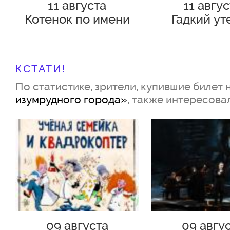
11 августа
11 авгу
Котенок по имени
Гадкий ут
Гав (Дети до 3-х лет
Якомульский
НЕ ДОПУСКАЮТСЯ!)
Тимофей
КСТАТИ!
По статистике, зрители, купившие билет 
изумрудного города»
, также интересова
09 августа
09 авгу