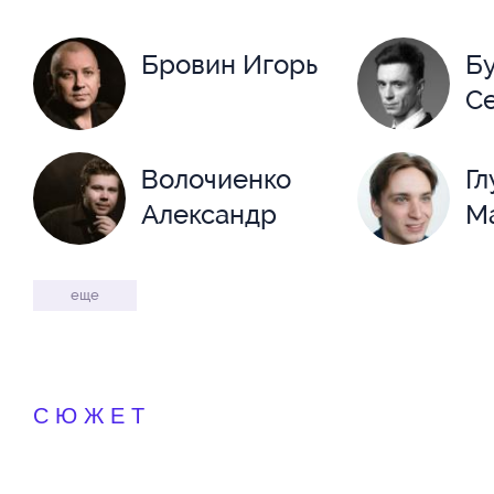
Бровин Игорь
Б
С
Волочиенко
Гл
Александр
М
Дроздова
Е
еще
Алёна
В
Жигульская
З
СЮЖЕТ
Екатерина
С