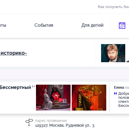
Как получить би
рты
События
Для детей
 историко-
 Бессмертный
1+
Елена
бы
Добры
полов
спект
Бессм
Дочь 
Единс
бабуш
Адрес проведения:
котор
129327, Москва, Рудневой ул., 3
хруст