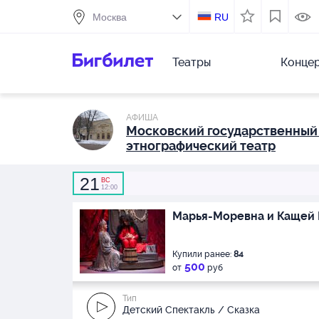
RU
Театры
Конце
АФИША
Московский государственный
этнографический театр
21
ВС
12:00
Марья-Моревна и Кащей
Купили ранее:
84
500
от
руб
Тип
Детский Спектакль / Сказка