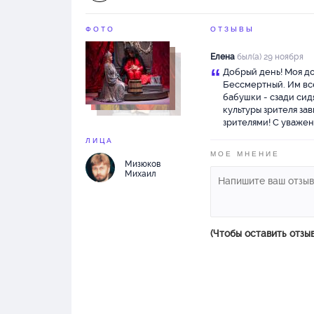
ФОТО
ОТЗЫВЫ
Елена
был(а) 29 ноября
“
Добрый день! Моя до
Бессмертный. Им все
бабушки - сзади сид
культуры зрителя за
зрителями! С уваже
ЛИЦА
МОЕ МНЕНИЕ
Мизюков
Михаил
(Чтобы оставить отзы