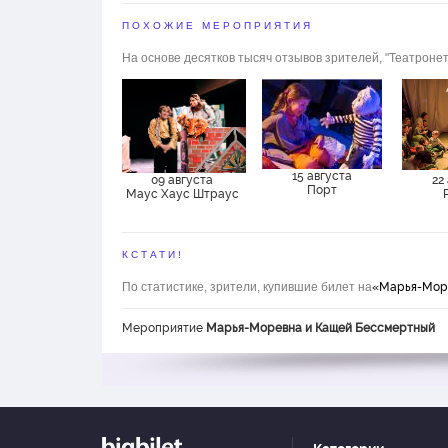
ПОХОЖИЕ МЕРОПРИЯТИЯ
На основе десятков тысяч отзывов зрителей, "Театронет
15 августа
09 августа
22
Порт
Маус Хаус Штраус
КСТАТИ!
По статистике, зрители, купившие билет на
«Марья-Мор
Мероприятие
Марья-Моревна и Кащей Бессмертный