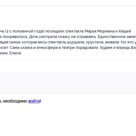
культ
сказк
порад
Вашим
Елен
чь (2 с половиной года) посещали спектакль Марья Моревна и Кащей
 понравилось. Дочь смотрела сказку не отрываясь. Единственное заме
ящая семья, которая весь спектакль шуршала, хрустела, жевала. Но это 
висет. Сама сказка и атмосфера в театре порадовали. Будем и впредь 
нием, Елена
в, необходимо
войти
)