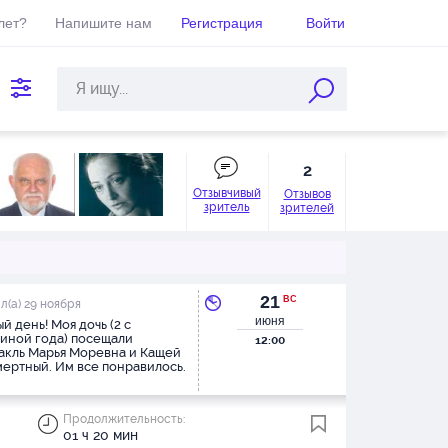
лет?
Напишите нам
Регистрация
Войти
2
Отзывчивый
Отзывов
зритель
зрителей
21
ВС
л(а) 29 ноября
июня
й день! Моя дочь (2 с
иной года) посещали
12:00
акль Марья Моревна и Кащей
ертный. Им все понравилось.
смотрела сказку не отрываясь.
твенное замечание от
ки - сзади сидящая семья,
Продолжительность:
ая весь спектакль шуршала,
01 ч 20 мин
ела, жевала. Но это уже от