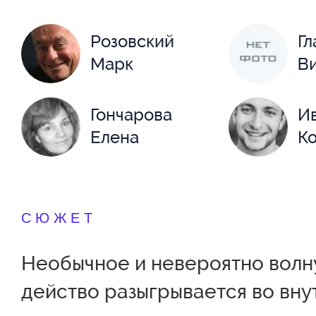
Розовский
Гл
Марк
В
Гончарова
И
Елена
К
Корецкая
М
Наталья
И
СЮЖЕТ
Рассказова
Р
Необычное и невероятно вол
Маргарита
Та
действо разыгрывается во вн