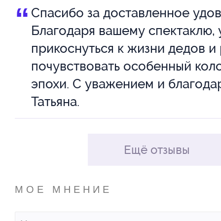
маменьке родной с последним
“
Спасибо за доставленное удов
спешу показаться на глаза».
Рассадка свободная, при соб
Благодаря вашему спектаклю, 
прикоснуться к жизни дедов и
норм социального дистанциро
Но озорных, конечно, больше. 
почувствовать особенный кол
соответствии с Указом Мэра М
незабываемый «Цыпленок жар
эпохи. С уважением и благода
июля 2020 г. № 77-УМ.
Приходите! Не пожалеете.
Татьяна.
Ещё отзывы
МОЕ МНЕНИЕ