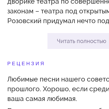
дворике театра по совершенн
Сарайкин
Ю
законам – театра под открыты
Денис
Д
Розовский придумал нечто под
простым названием – «Песни 
двора», и это нечто получилос
Читать полностью
редкость заразительным.
РЕЦЕНЗИЯ
Зрители этого действа не толь
слушают, но и подпевают, под
Любимые песни нашего совет
забытые слова, некоторые – в
прошлого. Хорошо, если среди
закусывают… Просто потому, чт
ваша самая любимая.
никак. Уходит ощущение подл