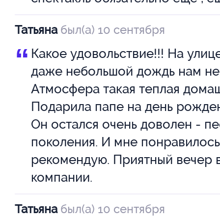
бигуди... Общая жизнь – вся на
московская прописка была по
Татьяна
был(а) 10 сентября
дна на всех.
недостижимой мечтой.
“
Какое удовольствие!!! На улиц
«Мама, я дворника люблю! Мама
даже небольшой дождь нам не
Внимание!!!
дворника пойду! Дворник без 
Атмосфера такая теплая домаш
риска
Подарила папе на день рожден
Спектакль идет под открытым 
мигом сделает прописку. Вот з
Он остался очень доволен - пе
внутреннем дворе театра.
дворника люблю!»
поколения. И мне понравилось
рекомендую. Приятный вечер 
И обязательно, жалостные, т
В случае плохой погоды, театр
компании.
душу: «Постой паровоз, не спе
собой право переноса спектак
колеса. Кондуктор, нажми на т
Татьяна
был(а) 10 сентября
Новой сцене.