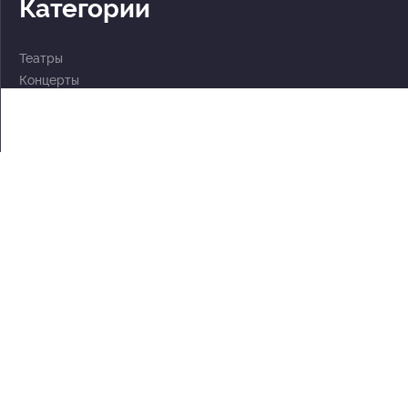
Категории
Театры
Концерты
События
2 по цене 1
Для детей
Абонементы
Документы
Политика обработки персональных данных