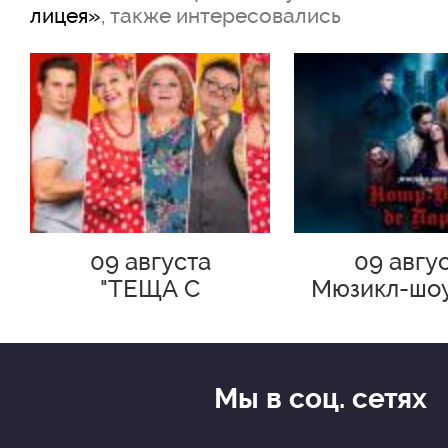
лицея»
, также интересовались
09 августа
09 авгу
"ТЕЩА С
Мюзикл-шо
СЮРПРИЗОМ!"
Дам де П
Премье
Мы в соц. сетях