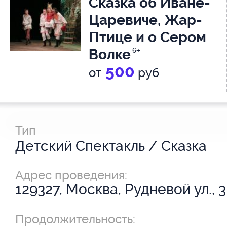
Сказка об Иване-
Царевиче, Жар-
Птице и о Сером
Волке
6+
500
от
руб
Тип
Детский Спектакль / Сказка
Адрес проведения:
129327, Москва, Рудневой ул., 3
Продолжительность: