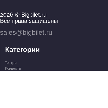
2026
© Bigbilet.ru
Все права защищены
sales@bigbilet.ru
Категории
Театры
Концерты
События
2 по цене 1
Для детей
Абонементы
Документы