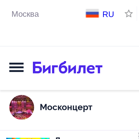
RU
Москонцерт