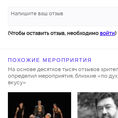
Барабанов Виктор
Дмитрий Разваров
Михаил Боднев
Павел Фурсов
(Чтобы оставить отзыв, необходимо
войти
)
Василий Копков
Камал Салихов
ПОХОЖИЕ МЕРОПРИЯТИЯ
Илья Шумилов
На основе десятков тысяч отзывов зрител
Иван Поздняков-Андреев - в р
определил мероприятия, близкие «по дух
вкусу»
Поркарь Константин - в роли
Сергей Павлов - в роли техник
Владислав Кулыгин - в роли