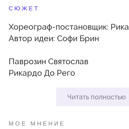
СЮЖЕТ
Хореограф-постановщик: Рика
Автор идеи: Софи Брин
Паврозин Святослав
Рикардо До Рего
Сергей Астахов
Назим Искендеров
Читать полностью
Рудер Велоз
Илья Косов
МОЕ МНЕНИЕ