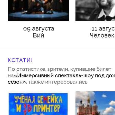
Никита Мошков
09 августа
11 авгу
Исключительно для женщин-ди
Вий
Человек
яркая, весёлая и интригующая
Подольс
В шоу переплетены яркие муз
КСТАТИ!
По статистике, зрители, купившие билет
композиции с потрясающей х
на
«Иммерсивный спектакль-шоу под до
под проливным дождём на пр
сезон»
, также интересовались
всего спектакля.
Интерактивное общение с зало