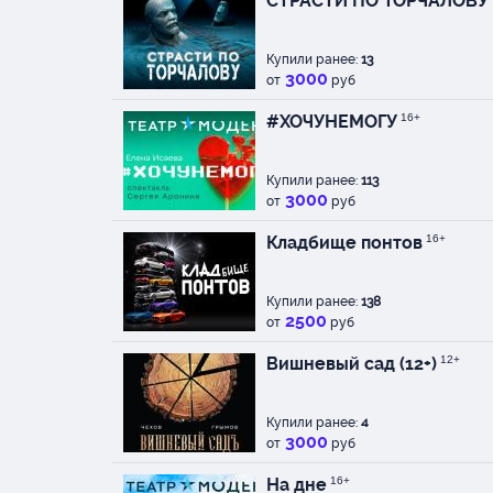
СТРАСТИ ПО ТОРЧАЛОВУ
Купили ранее:
13
3000
от
руб
#ХОЧУНЕМОГУ
16+
Купили ранее:
113
3000
от
руб
Кладбище понтов
16+
Купили ранее:
138
2500
от
руб
Вишневый сад (12+)
12+
Купили ранее:
4
3000
от
руб
На дне
16+