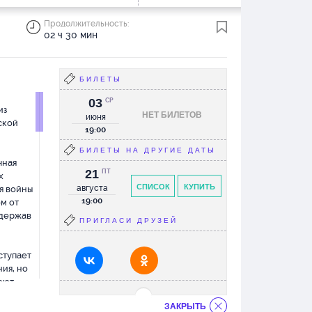
Продолжительность:
02 ч 30 мин
БИЛЕТЫ
03
СР
из
НЕТ БИЛЕТОВ
июня
ской
19:00
БИЛЕТЫ НА ДРУГИЕ ДАТЫ
чная
21
ПТ
х
СПИСОК
КУПИТЬ
августа
я войны
19:00
м от
ддержав
ПРИГЛАСИ ДРУЗЕЙ
ступает
ия, но
еют
. Как и
ЗАКРЫТЬ
е себя