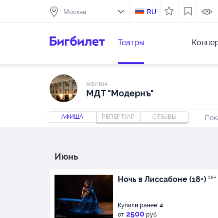
RU
Театры
Конце
АФИША
МДТ "Модернъ"
АФИША
РЕПЕРТУАР
ОТЗЫВЫ
Пок
Июнь
Ночь в Лиссабоне (18+)
18+
Купили ранее:
4
2500
от
руб