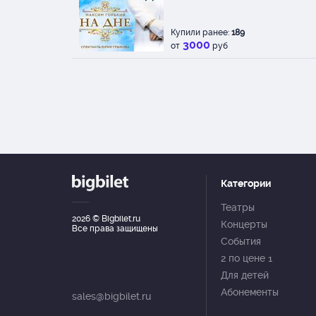
Купили ранее:
189
3000
от
руб
Категории
Театры
2026
© Bigbilet.ru
Концерты
Все права защищены
События
2 по цене 1
Для детей
Абонементы
sales@bigbilet.ru