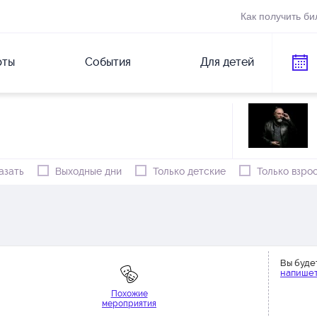
Как получить би
рты
События
Для детей
азать
Выходные дни
Только детские
Только взро
Вы буде
напишет
Похожие
мероприятия