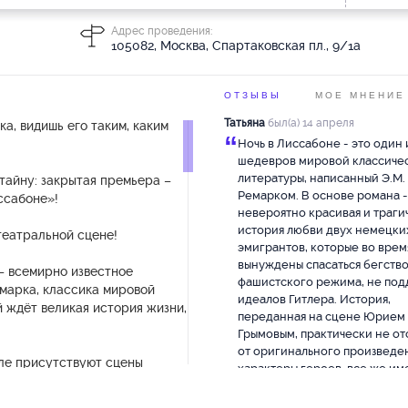
Адрес проведения:
105082, Москва, Спартаковская пл., 9/1а
ОТЗЫВЫ
МОЕ МНЕНИЕ
Татьяна
был(а) 14 апреля
ка, видишь его таким, каким
“
Ночь в Лиссабоне - это один 
шедевров мировой классиче
литературы, написанный Э.М.
тайну: закрытая премьера –
Ремарком. В основе романа -
ссабоне»!
невероятно красивая и траги
история любви двух немецки
театральной сцене!
эмигрантов, которые во врем
вынуждены спасаться бегство
– всемирно известное
фашистского режима, не по
марка, классика мировой
идеалов Гитлера. История,
 ждёт великая история жизни,
переданная на сцене Юрием
Грымовым, практически не от
от оригинального произведен
кле присутствуют сцены
характеры героев, все же им
ия алкоголя! Курение и
типичную модерновскую черту
му здоровью!
сам спектакль, оставляя посл