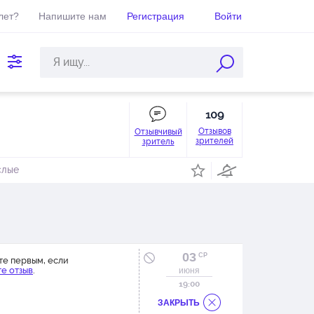
лет?
Напишите нам
Регистрация
Войти
109
Отзывов
Отзывчивый
зрителей
зритель
слые
03
СР
те первым, если
е отзыв
.
июня
19:00
ЗАКРЫТЬ