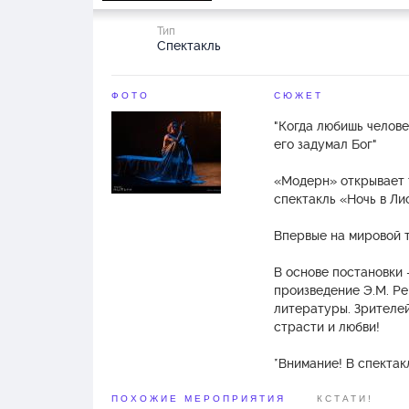
Тип
Спектакль
ФОТО
СЮЖЕТ
"Когда любишь челове
его задумал Бог"
«Модерн» открывает 
спектакль «Ночь в Ли
Впервые на мировой 
В основе постановки 
произведение Э.М. Ре
литературы. Зрителей
страсти и любви!
*Внимание! В спекта
курения и употреблен
алкоголь вредят ваше
ПОХОЖИЕ МЕРОПРИЯТИЯ
КСТАТИ!