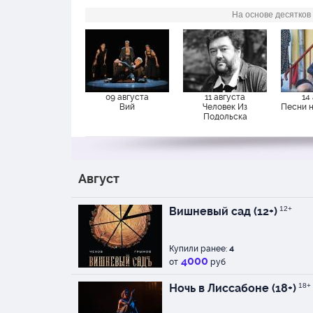
На основе десятков
09 августа
11 августа
14
Вий
Человек Из
Песни 
Подольска
Август
Вишневый сад (12+)
12+
Купили ранее:
4
4000
от
руб
Ночь в Лиссабоне (18+)
18+