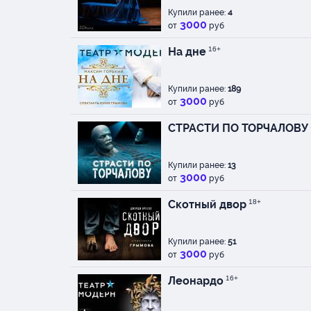
Купили ранее:
4
3000
от
руб
На дне
16+
Купили ранее:
189
3000
от
руб
СТРАСТИ ПО ТОРЧАЛОВУ
Купили ранее:
13
3000
от
руб
Скотный двор
18+
Купили ранее:
51
3000
от
руб
Леонардо
16+