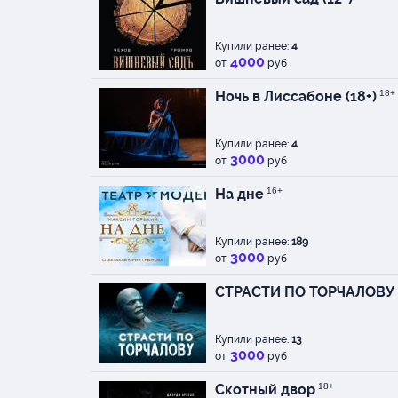
Купили ранее:
4
4000
от
руб
Ночь в Лиссабоне (18+)
18+
Купили ранее:
4
3000
от
руб
На дне
16+
Купили ранее:
189
3000
от
руб
СТРАСТИ ПО ТОРЧАЛОВУ
Купили ранее:
13
3000
от
руб
Скотный двор
18+