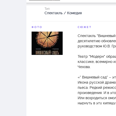
Тип
Спектакль / Комедия
ФОТО
СЮЖЕТ
Спектакль "Вишневый
десятилетию обновле
руководством Ю.В. Гр
Театр "Модерн" обра
классике, всемирно и
Чехова.
«” Вишневый сад” – э
Икона русской драма
пьеса. Редкий режисс
произведения. И в эт
Или возродиться омо
нырнуть в эту кипящу
названием “Вишневый