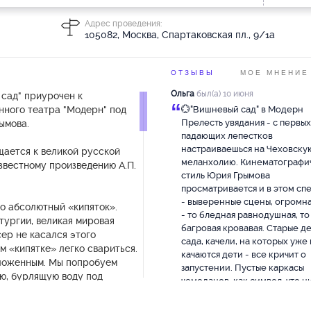
Адрес проведения:
105082, Москва, Спартаковская пл., 9/1а
ОТЗЫВЫ
МОЕ МНЕНИЕ
Ольга
был(а) 10 июня
 сад" приурочен к
“
нного театра "Модерн" под
💮"Вишневый сад" в Модерн
Прелесть увядания - с первых
ымова.
падающих лепестков
настраиваешься на Чеховску
щается к великой русской
меланхолию. Кинематографи
звестному произведению А.П.
стиль Юрия Грымова
просматривается и в этом сп
- выверенные сцены, огромн
то абсолютный «кипяток».
- то бледная равнодушная, то
тургии, великая мировая
багровая кровавая. Старые д
ер не касался этого
сада, качели, на которых уже
ом «кипятке» легко свариться.
качаются дети - все кричит о
ложенным. Мы попробуем
запустении. Пустые каркасы
ю, бурлящую воду под
чемоданов, как символ, что н
 сад”», Юрий Грымов
не осталось, лишь пустота И 
единственно важное, что был