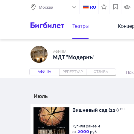
RU
Театры
Конце
АФИША
МДТ "Модернъ"
АФИША
РЕПЕРТУАР
ОТЗЫВЫ
Пок
Июль
Вишневый сад (12+)
12+
Купили ранее:
4
2000
от
руб