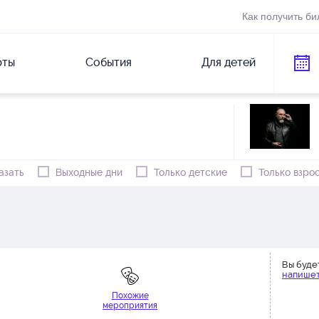
Как получить би
рты
События
Для детей
азать
Выходные дни
Только детские
Только взро
Вы буде
напишет
Похожие
мероприятия