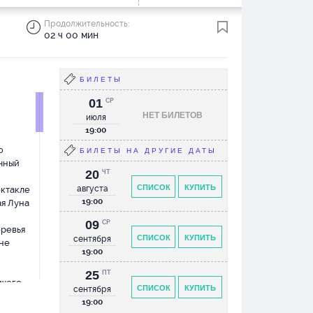
Продолжительность:
02 ч 00 мин
БИЛЕТЫ
01
СР
НЕТ БИЛЕТОВ
июля
19:00
ю
БИЛЕТЫ НА ДРУГИЕ ДАТЫ
чный
20
ЧТ
СПИСОК
КУПИТЬ
августа
ектакле
19:00
ая Луна
09
СР
еревья
СПИСОК
КУПИТЬ
сентября
 не
19:00
25
ПТ
ичего
СПИСОК
КУПИТЬ
сентября
самое
19:00
о -