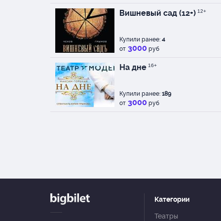
Вишневый сад (12+)
12+
Купили ранее:
4
3000
от
руб
На дне
16+
Купили ранее:
189
3000
от
руб
Категории
Театры