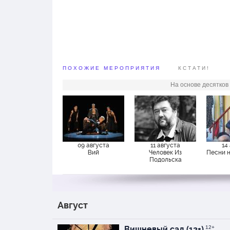
Настоящая жизнь, люб
слова, глубина сердц
ПОХОЖИЕ МЕРОПРИЯТИЯ
КСТАТИ!
На основе десятков
09 августа
11 августа
14
Вий
Человек Из
Песни 
Подольска
Август
Вишневый сад (12+)
12+