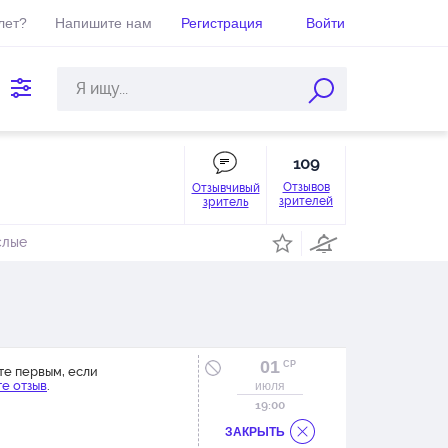
лет?
Напишите нам
Регистрация
Войти
109
Отзывов
Отзывчивый
зрителей
зритель
слые
01
СР
те первым, если
е отзыв
.
июля
19:00
ЗАКРЫТЬ