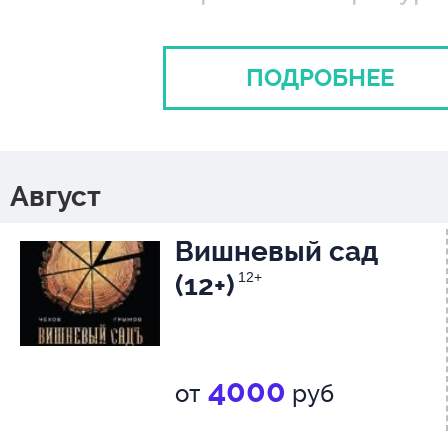
ждёт великая история жизни, 
любви!
ПОДРОБНЕЕ
*Внимание! В спектакле прису
сцены курения и употребления
Август
Курение и алкоголь вредят в
Вишневый сад
здоровью!
(12+)
12+
4000
от
руб