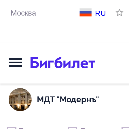
RU
МДТ "Модернъ"
Выходные дни
Только детские