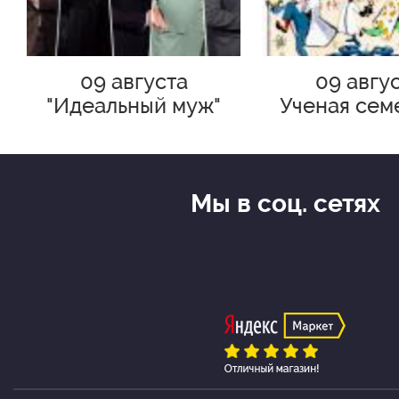
Янковский
Режиссёр по пластике – Т. Бе
09 августа
09 авгу
Художник-сценограф – К. Роза
"Идеальный муж"
Ученая сем
квадроко
Мы в соц. сетях