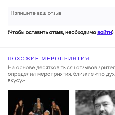
Композитор – В. Баскин
Автор либретто – Е. Муравьёв
По одноимённой комедии А. Г
(Чтобы оставить отзыв, необходимо
войти
)
Премьера состоится 20 марта 
Режиссёр-постановщик – Г. Ш
ПОХОЖИЕ МЕРОПРИЯТИЯ
Дирижёр-постановщик – з.а. Р
На основе десятков тысяч отзывов зрител
Янковский
определил мероприятия, близкие «по дух
вкусу»
Художник-сценограф – В. Шил
Художник по костюмам – М. Зв
Балетмейстер-постановщик – В