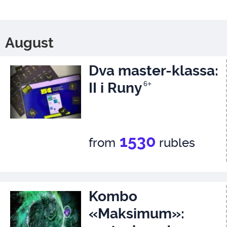
August
Dva master-klassa:
II i Runy
6+
1530
from
rubles
Kombo
«Maksimum»: