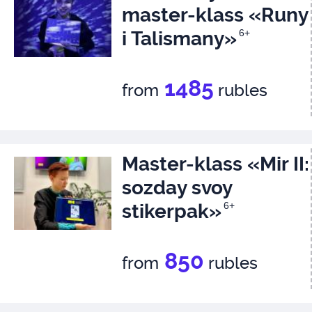
master-klass «Runy
i Talismany»
6+
1485
from
rubles
Master-klass «Mir II:
sozday svoy
stikerpak»
6+
850
from
rubles