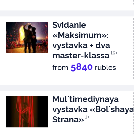
Svidanie
«Maksimum»:
vystavka + dva
master-klassa
16+
5840
from
rubles
Mul`timediynaya
vystavka «Bol`shaya
Strana»
1+