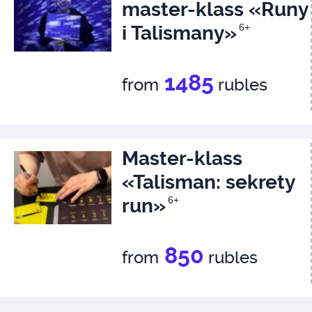
master-klass «Runy
i Talismany»
6+
1485
from
rubles
Master-klass
«Talisman: sekrety
run»
6+
850
from
rubles