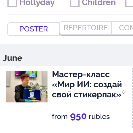
Hollyday
Hollyday
Children
Children
REPERTOIRE
CO
POSTER
June
Мастер-класс
«Мир ИИ: создай
свой стикерпак»
6+
950
from
rubles