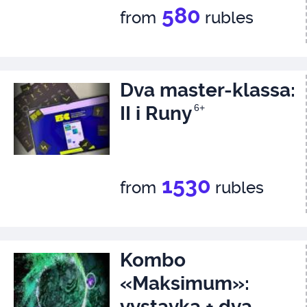
580
from
rubles
Dva master-klassa:
II i Runy
6+
1530
from
rubles
Kombo
«Maksimum»:
vystavka + dva