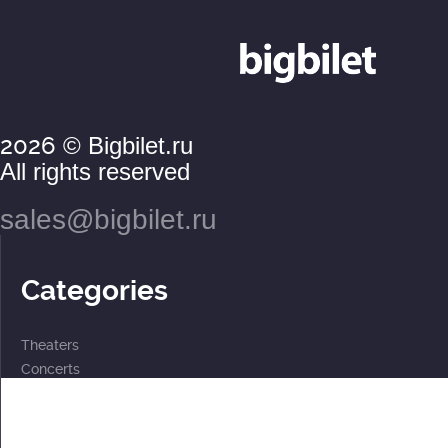
2026
© Bigbilet.ru
All rights reserved
sales@bigbilet.ru
Categories
Theaters
Concerts
Events
2 for the price of 1
For children