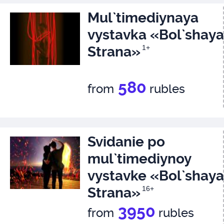
Mul`timediynaya
vystavka «Bol`shaya
Strana»
1+
580
from
rubles
Svidanie po
mul`timediynoy
vystavke «Bol`shaya
Strana»
16+
3950
from
rubles