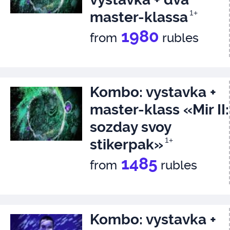
master-klassa
1+
1980
from
rubles
Kombo: vystavka +
master-klass «Mir II:
sozday svoy
stikerpak»
1+
1485
from
rubles
Kombo: vystavka +