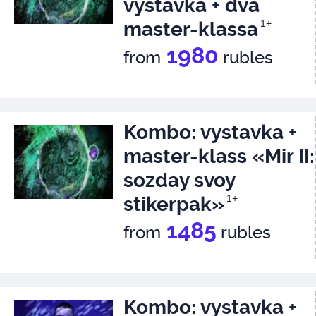
vystavka + dva
master-klassa
1+
1980
from
rubles
Kombo: vystavka +
master-klass «Mir II:
sozday svoy
stikerpak»
1+
1485
from
rubles
Kombo: vystavka +