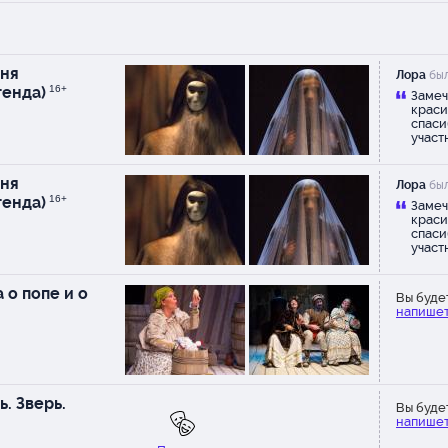
ня
Лора
был
генда)
16+
Замеч
краси
спаси
участ
ня
Лора
был
генда)
16+
Замеч
краси
спаси
участ
 о попе и о
Вы буде
напишет
. Зверь.
Вы буде
напишет