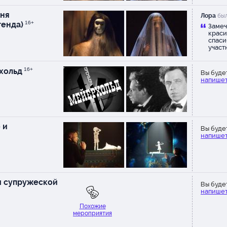
ня
Лора
был
генда)
16+
Замеч
краси
спаси
участ
хольд
16+
Вы буде
напишет
 и
Вы буде
напишет
 супружеской
Вы буде
напишет
Похожие
мероприятия