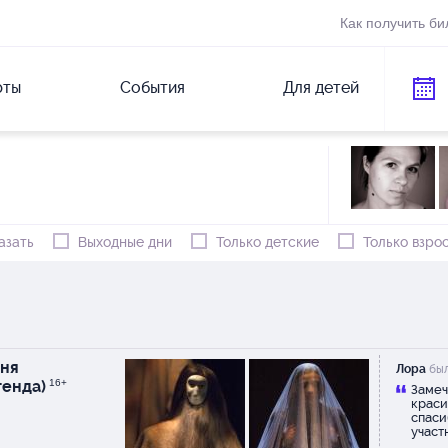
Как получить би
рты
События
Для детей
азать
Выходные дни
Только детские
Только взро
ня
Лора
был
генда)
16+
Замеч
краси
спаси
участ