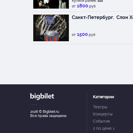
Купили ранее:
102
1800
от
руб
Санкт-Петербург.
Слон Х
1500
от
руб
Категории
Театры
2026
© Bigbilet.ru
Концерты
Все права защищены
События
2 по цене 1