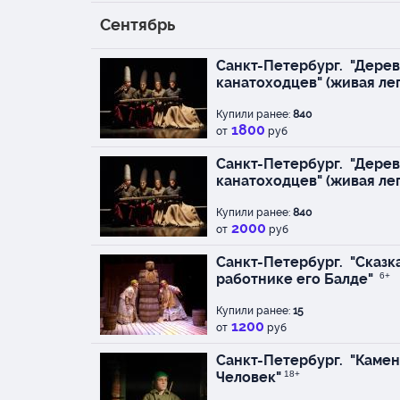
Сентябрь
Санкт-Петербург.
"Дерев
канатоходцев" (живая ле
Купили ранее:
840
1800
от
руб
Санкт-Петербург.
"Дерев
канатоходцев" (живая ле
Купили ранее:
840
2000
от
руб
Санкт-Петербург.
"Сказка
работнике его Балде"
6+
Купили ранее:
15
1200
от
руб
Санкт-Петербург.
"Камень
Человек"
18+