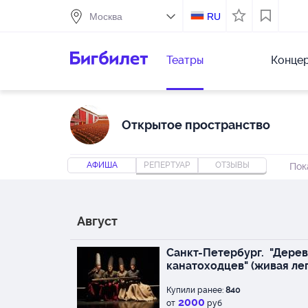
RU
Театры
Конце
Открытое пространство
АФИША
РЕПЕРТУАР
ОТЗЫВЫ
Пок
Август
Санкт-Петербург.
"Дерев
канатоходцев" (живая ле
Купили ранее:
840
2000
от
руб