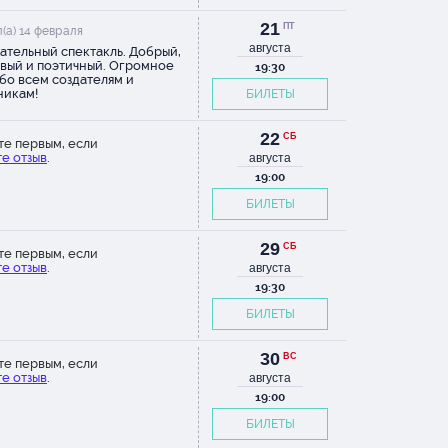
21
ПТ
(а) 14 февраля
августа
ательный спектакль. Добрый,
вый и поэтичный. Огромное
19:30
бо всем создателям и
никам!
БИЛЕТЫ
22
СБ
те первым, если
е отзыв
.
августа
19:00
БИЛЕТЫ
29
СБ
те первым, если
е отзыв
.
августа
19:30
БИЛЕТЫ
30
ВС
те первым, если
е отзыв
.
августа
19:00
БИЛЕТЫ