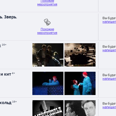
Похожие
мероприятия
. Зверь.
Вы буде
напишет
Похожие
мероприятия
к
16+
Вы буде
напишет
 и кит
4+
Вы буде
напишет
хольд
16+
Вы буде
напишет