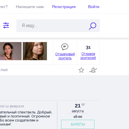
лет?
Напишите нам
Регистрация
Войти
31
Отзывов
Отзывчивый
зрителей
зритель
слые
21
ПТ
(а) 14 февраля
августа
ательный спектакль. Добрый,
вый и поэтичный. Огромное
16:00
бо всем создателям и
никам!
БИЛЕТЫ