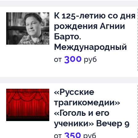
К 125-летию со дня
рождения Агнии
Барто.
Международный
конкурс чтецов
6+
300
от
руб
«Русские
трагикомедии»
«Гоголь и его
ученики» Вечер 9
Михаил Булгаков
350
от
руб