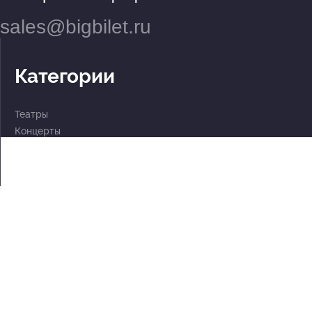
sales@bigbilet.ru
Категории
Театры
Концерты
События
2 по цене 1
Для детей
Абонементы
Документы
Политика обработки персональных данных