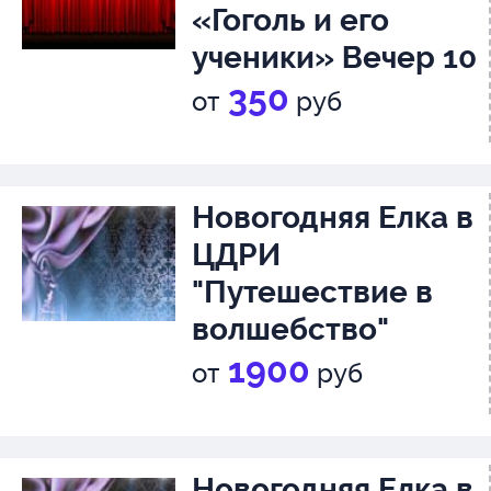
«Гоголь и его
ученики» Вечер 10
Михаил Зощенко
350
от
руб
«Голубая книга»
12+
Новогодняя Елка в
ЦДРИ
"Путешествие в
волшебство"
1900
от
руб
Новогодняя Елка в