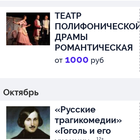
эльфов»
ТЕАТР
ПОЛИФОНИЧЕСКО
ДРАМЫ
РОМАНТИЧЕСКАЯ
КОМЕДИЯ по пьесе
1000
от
руб
А.Н. Островского
«Невольницы»
16+
Октябрь
«Русские
трагикомедии»
«Гоголь и его
12+