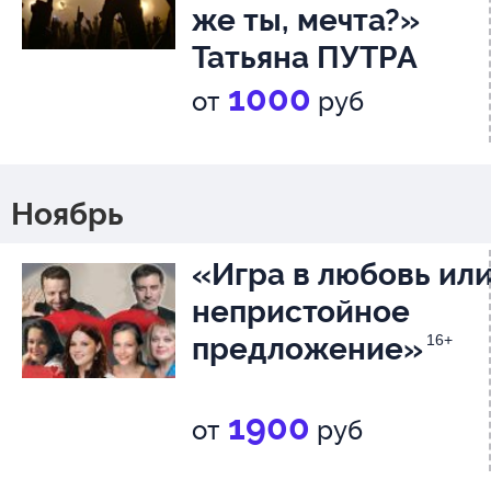
же ты, мечта?»
Татьяна ПУТРА
(вокал)
6+
1000
от
руб
Ноябрь
«Игра в любовь ил
непристойное
предложение»
16+
1900
от
руб