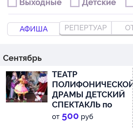
Выходные
Выходные
Детские
Детские
РЕПЕРТУАР
О
АФИША
Сентябрь
ТЕАТР
ПОЛИФОНИЧЕСКО
ДРАМЫ ДЕТСКИЙ
СПЕКТАКЛЬ по
сказкам Шарля
500
от
руб
Перро «Страна