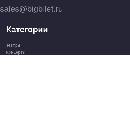
sales@bigbilet.ru
Категории
Театры
Концерты
События
2 по цене 1
Для детей
Абонементы
Документы
Политика обработки персональных данных