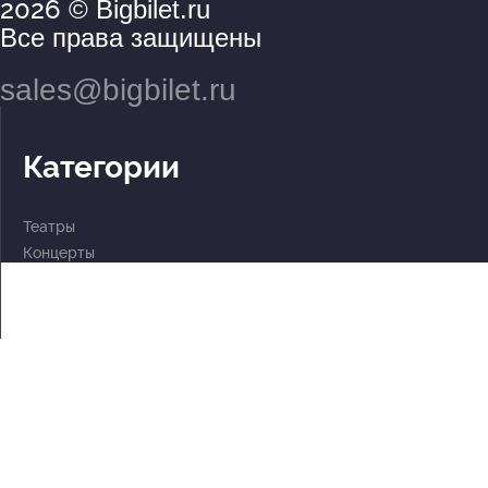
2026
© Bigbilet.ru
Все права защищены
sales@bigbilet.ru
Категории
Театры
Концерты
События
2 по цене 1
Для детей
Абонементы
Документы
Политика обработки персональных данных