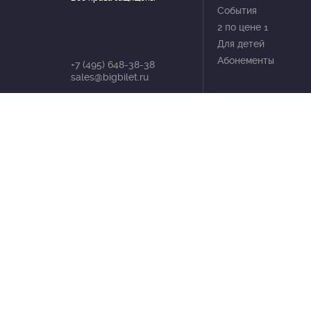
События
2 по цене 1
Для детей
Абонементы
+7 (495) 648-38-38
sales@bigbilet.ru