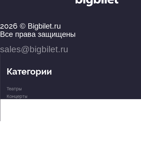
2026
© Bigbilet.ru
Все права защищены
sales@bigbilet.ru
Категории
Театры
Концерты
События
2 по цене 1
Для детей
Абонементы
Документы