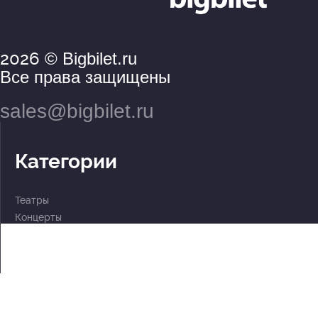
2026
© Bigbilet.ru
Все права защищены
sales@bigbilet.ru
Категории
Театры
Концерты
События
2 по цене 1
Для детей
Абонементы
Документы