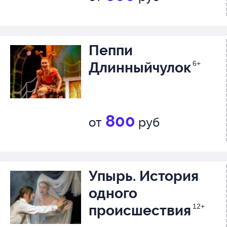
Композитор – Егор
Пеппи
Длинныйчулок
6+
Хореогра
800
от
руб
Вячеслав Суетин.
Упырь. История
одного
происшествия
12+