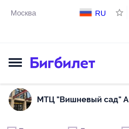
RU
МТЦ "Вишневый сад" А
Выходные дни
Только детские