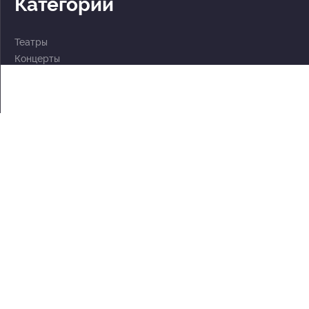
Категории
Театры
Концерты
События
2 по цене 1
Для детей
Абонементы
Документы
Политика обработки персональных данных