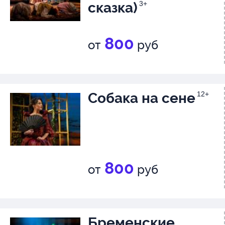
сказка)
3+
800
от
руб
Собака на сене
12+
800
от
руб
Бременские