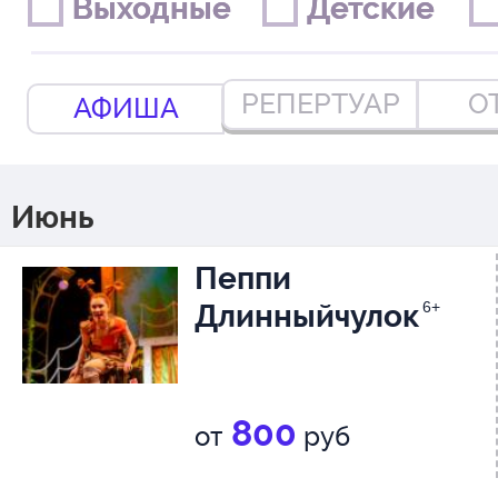
Выходные
Выходные
Детские
Детские
РЕПЕРТУАР
О
АФИША
Июнь
Пеппи
Длинныйчулок
6+
800
от
руб