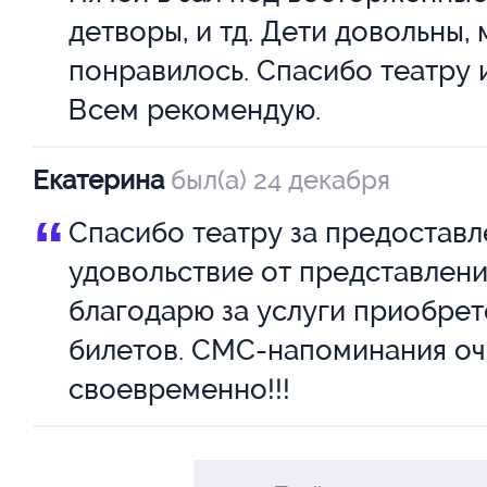
ПЕППИ, поиграть в мяч с Кука
детворы, и тд. Дети довольны,
поучаствовать в самом насто
понравилось. Спасибо театру 
Шматкова
Я
цирковом представлении - ску
Валерия
Т
Всем рекомендую.
не придется никому!
Екатерина
был(а) 24 декабря
Режиссер-постановщик, авто
“
Спасибо театру за предостав
инсценировки Вера
удовольствие от представлени
Ан
благодарю за услуги приобрет
Сценография и костюмы – Сер
билетов. СМС-напоминания оч
Тимон
своевременно!!!