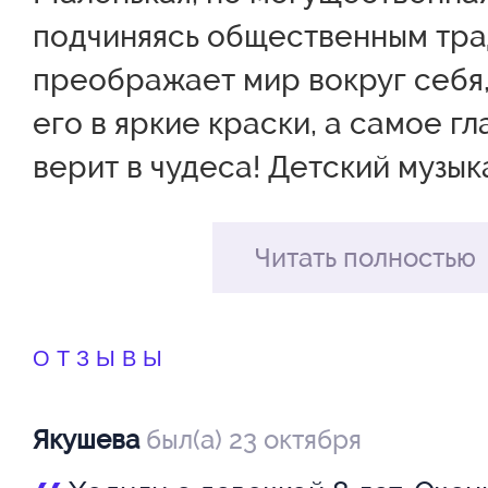
Емельянова
З
подчиняясь общественным тра
Валентина
С
преображает мир вокруг себя
его в яркие краски, а самое гл
Иванова
И
верит в чудеса! Детский музы
Варвара
М
спектакль по мотивам повести
Линдгрен поставлен в лучших 
Кабаева
Ко
Читать полностью
Наталья
А
вахтанговской школы. "Театр -
дарит маленьким зрителям во
ОТЗЫВЫ
Козлова
М
стать участником театрального
Анастасия
А
их родителям вернуться в во
Якушева
был(а) 23 октября
детства, ведь с Пеппи никогда
Малкова
М