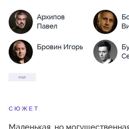
Архипов
Б
Павел
В
Бровин Игорь
Б
С
Волочиенко
Гл
еще
Александр
М
Дарин Кирилл
Д
СЮЖЕТ
А
Маленькая, но могущественная