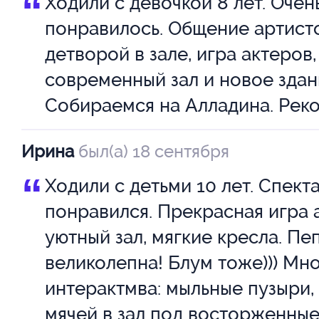
“
Ходили с девочкой 8 лет. Очен
скучно!
Мария
Ге
понравилось. Общение артист
Этот музыкальный спектакль п
детворой в зале, игра актеров,
Миронова
Н
повести Астрид Линдгрен – бу
современный зал и новое здан
Евгения
П
настоящее театральное пирше
Собираемся на Алладина. Рек
Родители, пришедшие вместе 
Олейник
Р
Ирина
был(а) 18 сентября
этот спектакль, смогут окунуть
Аксинья
В
“
Ходили с детьми 10 лет. Спект
озорной, фантастический мир 
понравился. Прекрасная игра 
Спектакль придуман как такая
Роменкова
С
уютный зал, мягкие кресла. Пе
Ксения
А
игра, когда никто не сможет у
великолепна! Блум тоже))) Мн
месте. Да и нужно ли? Если м
интерактмва: мыльные пузыри,
Стройкин
Ф
поплясать зажигательные танц
мячей в зал под восторженные
Дмитрий