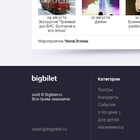
Марченко
Георгий
09 августа
10 августа
12
Экскурсия "Трамвай
Демон
Есенин
Роганов
302-БИС. Булгаков и
разби
Владимир
его эпоха"
Мероприятие
Чехов.Эскизы
Роменкова
Ксения
Савельев
Александр
Категории
Стройкин
Дмитрий
Театры
2026
© Bigbilet.ru
Концерты
Все права защищены
События
2 по цене 1
Для детей
Абонементы
sales@bigbilet.ru