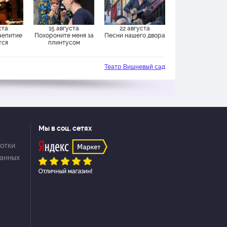
ста
15 августа
22 августа
аепитие
Похороните меня за
Песни нашего двора
тся
плинтусом
Театр Вишневый сад
Мы в соц. сетях
отки
данных