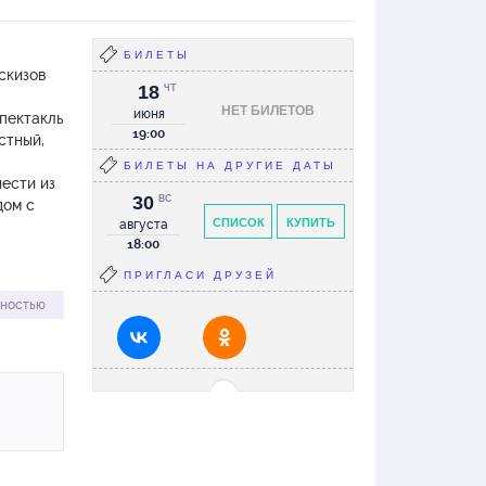
БИЛЕТЫ
скизов
18
ЧТ
НЕТ БИЛЕТОВ
июня
спектакль
19:00
стный,
БИЛЕТЫ НА ДРУГИЕ ДАТЫ
нести из
30
ВС
дом с
СПИСОК
КУПИТЬ
августа
18:00
ПРИГЛАСИ ДРУЗЕЙ
лностью