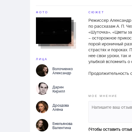
ФОТО
СЮЖЕТ
Режиссер Александр 
по рассказам А. П. Ч
«Шуточка», «Цветы за
– осторожное прикосн
порой ироничный разг
страстях и пороках. 
нее свои уроки, так 
ЛИЦА
улыбкой вспомнить о 
Волочиенко
Александр
Продолжительность сп
Премьера спектакля 2
Дарин
Кирилл
МОЕ МНЕНИЕ
Дроздова
Алёна
Емельянова
Валентина
(Чтобы оставить отзы