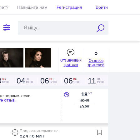
лет?
Напишите нам
Регистрация
Войти
0
Отзывчивый
Отзывов
зритель
зрителей
0
04
06
06
11
ВС
ПТ
ВС
ВС
ПТ
18:00
19:00
12:00
18:00
19:00
18
ЧТ
те первым, если
е отзыв
.
июня
19:00
Продолжительность:
02 ч 40 мин