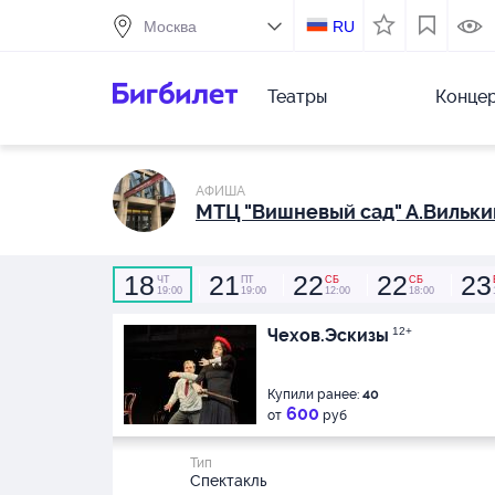
RU
Театры
Конце
АФИША
МТЦ "Вишневый сад" А.Вильки
18
21
22
22
23
ЧТ
ПТ
СБ
СБ
19:00
19:00
12:00
18:00
Чехов.Эскизы
12+
Купили ранее:
40
600
от
руб
Тип
Спектакль