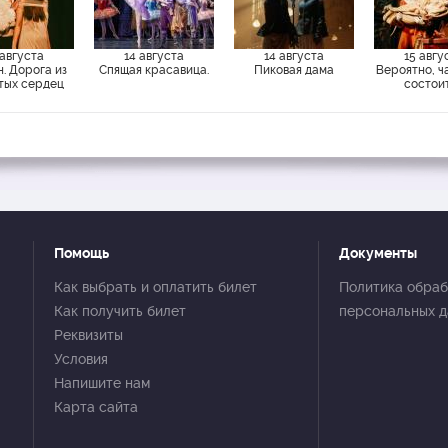
 августа
14 августа
14 августа
15 авгу
. Дорога из
Спящая красавица.
Пиковая дама
Вероятно, ч
тых сердец
состои
Помощь
Документы
Как выбрать и оплатить билет
Политика обраб
Как получить билет
персональных 
Реквизиты
Условия
Напишите нам
Карта сайта