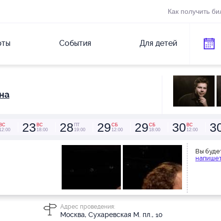
Как получить би
рты
События
Для детей
на
23
28
29
29
30
3
ВС
ВС
ПТ
СБ
СБ
ВС
12:00
18:00
19:00
12:00
18:00
12:00
Вы буде
напишет
Адрес проведения:
Москва, Сухаревская М. пл., 10