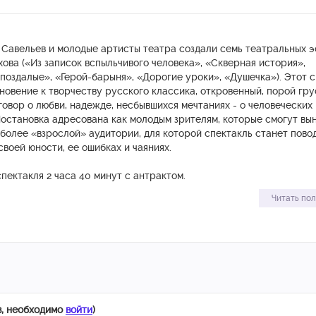
Савельев и молодые артисты театра создали семь театральных э
ехова («Из записок вспыльчивого человека», «Скверная история»,
поздалые», «Герой-барыня», «Дорогие уроки», «Душечка»). Этот 
овение к творчеству русского классика, откровенный, порой гру
овор о любви, надежде, несбывшихся мечтаниях - о человеческих
Постановка адресована как молодым зрителям, которые смогут вы
и более «взрослой» аудитории, для которой спектакль станет пово
своей юности, ее ошибках и чаяниях.
ектакля 2 часа 40 минут с антрактом.
4 октября 2023 года.
Читать по
в, необходимо
войти
)