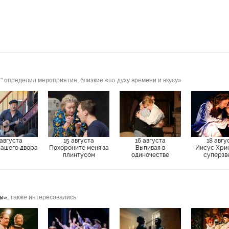
" определил мероприятия, близкие «по духу времени и вкусу»
 августа
15 августа
16 августа
18 авгу
нашего двора
Похороните меня за
Выпивая в
Иисус Хри
плинтусом
одиночестве
суперзв
зы»
, также интересовались