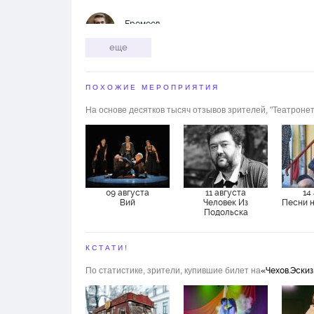
Еремеев
Павел
еще
Зенцова
София
ПОХОЖИЕ МЕРОПРИЯТИЯ
На основе десятков тысяч отзывов зрителей, "Театронет
Ильякова
Мария
Коваль
Алексей
09 августа
11 августа
14
Козлова
Вий
Человек Из
Песни 
Анастасия
Подольска
Мазненкова
КСТАТИ!
Алина
По статистике, зрители, купившие билет на
«Чехов.Эски
Малкова
Мария