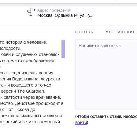
Адрес проведения:
Москва, Ордынка М. ул., 31
ОТЗЫВЫ
МОЕ МНЕНИЕ
то история о человеке,
молодости.
любви и служению, становясь
ь о том, что преображение
.
ова – сценическая версия
гения Водолазкина, лауреата
а» и вошедшего в топ-10
 версии The Guardian.
к святости через врачевание,
ество. Действие происходит в
ах – от Пскова до
спектакле смешаны прошлое и
(Чтобы оставить отзыв, необх
авянский язык и современный
войти
)
ение о покаянии и духовной