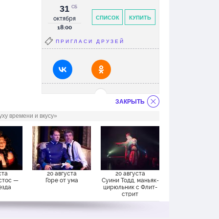
31
СБ
СПИСОК
КУПИТЬ
октября
18:00
ПРИГЛАСИ ДРУЗЕЙ
ЗАКРЫТЬ
ху времени и вкусу»
ста
20 августа
20 августа
стос —
Горе от ума
Суини Тодд, маньяк-
езда
цирюльник с Флит-
стрит