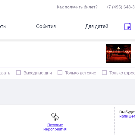
Как получить билет?
+7 (495) 648-
рты
События
Для детей
азать
Выходные дни
Только детские
Только взро
Вы буде
напишет
Похожие
мероприятия