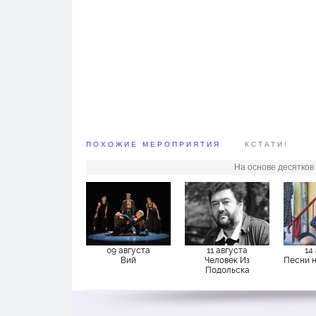
победе в современно
темы, спектакль исп
мультижанровые прие
музыку (смесь фолка, 
Оригинальные танцы,
многоуровневая сцен
визуально впечатляю
глубину романа.
«ЛАВР» - история о к
ПОХОЖИЕ МЕРОПРИЯТИЯ
КСТАТИ!
На основе десятков
09 августа
11 августа
14
Вий
Человек Из
Песни 
Подольска