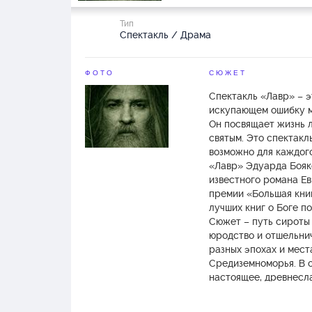
Тип
Спектакль / Драма
ФОТО
СЮЖЕТ
Спектакль «Лавр» – э
искупающем ошибку 
Он посвящает жизнь 
святым. Это спектакл
возможно для каждого
«Лавр» Эдуарда Бояк
известного романа Ев
премии «Большая книг
лучших книг о Боге по
Сюжет – путь сироты 
юродство и отшельнич
разных эпохах и мест
Средиземноморья. В 
настоящее, древнесл
сленг.
«Лавр» – это размышл