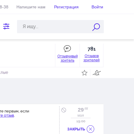
38-38
Напишите нам
Регистрация
Войти
781
Отзывов
Отзывчивый
зрителей
зритель
слые
29
ПТ
те первым, если
е отзыв
.
мая
19:00
ЗАКРЫТЬ