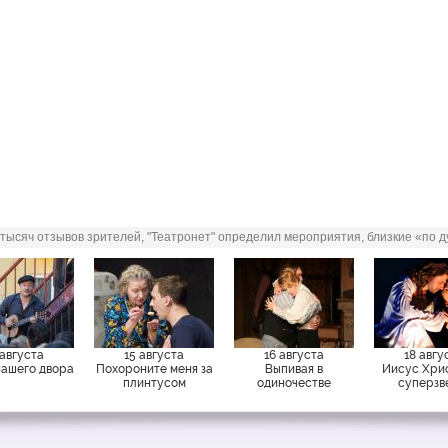
м мире. При всей серьезности
ользует современные
мы, видеопроекции и живую
этно, рока и электроники).
 яркие костюмы и
ография делают постановку
щей и помогают раскрыть
аждом из нас.
 тысяч отзывов зрителей, "Театронет" определил мероприятия, близкие «по ду
 августа
15 августа
16 августа
18 авгу
нашего двора
Похороните меня за
Выпивая в
Иисус Хри
плинтусом
одиночестве
суперзв