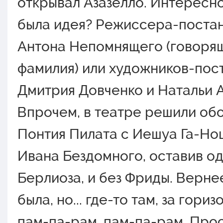
открывал Азазелло. Интересно,
была идея? Режиссера-поста
Антона Непомнящего (говоря
фамилия) или художников-пос
Дмитрия Довченко и Натальи 
Впрочем, в театре решили обо
Понтия Пилата с Иешуа Га-Ноц
Ивана Бездомного, оставив о
Берлиоза, и без Фриды. Верн
была, но... где-то там, за гориз
пам-па-рам, пам-па-рам. Прос