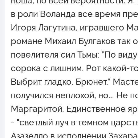
ноша, по всей вероятности. Я,
в роли Воланда все время пр
Игоря Лагутина, игравшего Ма
романе Михаил Булгаков так 
повелителя сил Тьмы: "По виду
сорока с лишним. Рот какой-то
Выбрит гладко. Брюнет." Маст
получился неплохой, но... Не п
Маргаритой. Единственное ярк
- "светлый луч в темном царств
Азазелло в исполнении Захар