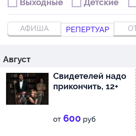
Выходные
Выходные
Детские
Детские
АФИША
О
РЕПЕРТУАР
Август
Свидетелей надо
прикончить, 12+
600
от
руб