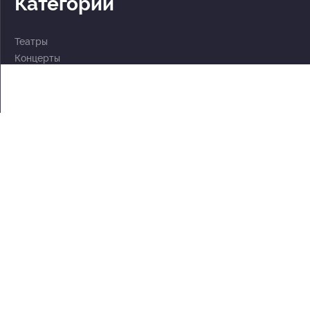
Категории
Театры
Концерты
События
2 по цене 1
Для детей
Абонементы
Документы
Политика обработки персональных данных