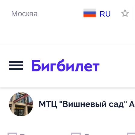
RU
МТЦ "Вишневый сад" А
Выходные дни
Только детские