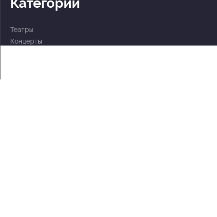
Категории
Театры
Концерты
События
2 по цене 1
Для детей
Абонементы
Документы
Политика обработки персональных данных