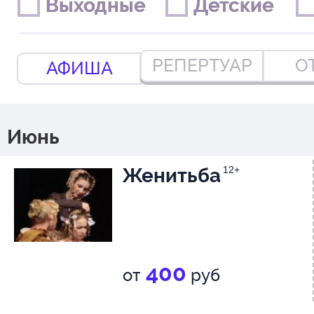
Выходные
Выходные
Детские
Детские
РЕПЕРТУАР
О
АФИША
Июнь
Женитьба
12+
400
от
руб