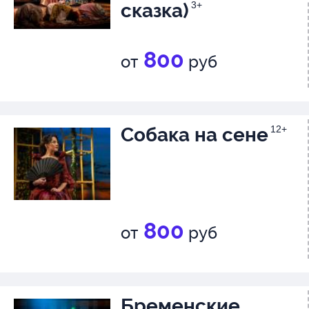
сказка)
3+
800
от
руб
Собака на сене
12+
800
от
руб
Бременские