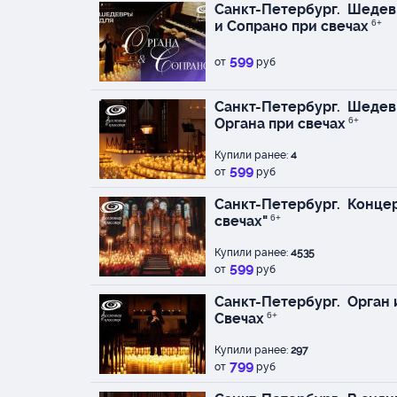
в шоу «Музыка в темн
Санкт-Петербург.
Шедевр
Выступал с зарубежн
и Сопрано при свечах
6+
музыкальными группам
приглашённого музык
599
от
руб
различных оркестров, 
Мариинского театра,
Санкт-Петербург.
Шедев
Академического симф
Органа при свечах
6+
Филармонии г. Санкт- 
Imperial orchestra. В
Купили ранее:
4
активную концертную
599
от
руб
Исполнители на 17 ав
Санкт-Петербург.
Концер
Елизавета Панченко (
свечах"
6+
Петербургская органи
Купили ранее:
призер и лауреат мн
4535
599
от
руб
конкурсов фестивалей
Германии, Швейцарии)
Санкт-Петербург.
Орган 
России и Союза компо
Свечах
6+
Марина Николя (форт
Петербургская пиани
Купили ранее:
297
конкурсов (Италия, г. 
799
от
руб
Марсала). Стипендиа
культуры России, яп