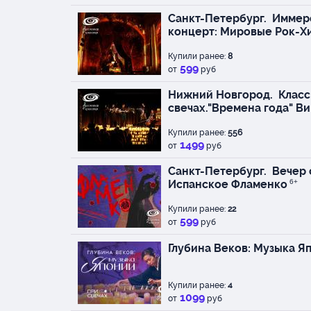
Ани Аракян (канон) -
Санкт-Петербург.
Иммер
государственной кон
концерт: Мировые Рок-Х
Лауреат фестивалей 
Купили ранее:
имени Комитаса. Сол
8
599
от
руб
академической капел
Академической филар
Нижний Новгород.
Класс
Шостаковича, Галереи
свечах."Времена года" Ви
Сотрудничает с Санк
«Ашуг».
Купили ранее:
556
1499
от
руб
Степан Христанов (сит
Екатеринбурге, прохо
Санкт-Петербург.
Вечер 
Варанаси, под руков
Испанское Фламенко
6+
(Pandit Shivnath Mish
Купили ранее:
поколении и основат
22
599
от
руб
Классической Музыки
виртуозов индийской 
Глубина Веков: Музыка 
как Vishwa Mohan Bhat
Purbhayan Chatterjee
проектов: «Раги Ганги
Купили ранее:
4
контрабас, перкуссия)
1099
от
руб
фортепиано) и «Organi