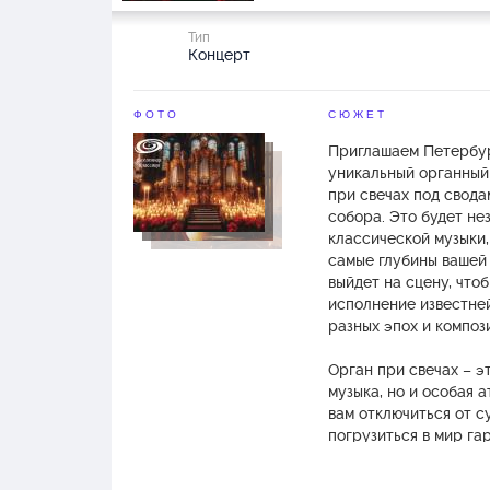
Тип
Концерт
ФОТО
СЮЖЕТ
Приглашаем Петербур
уникальный органный
при свечах под свод
собора. Это будет не
классической музыки,
самые глубины вашей
выйдет на сцену, что
исполнение известне
разных эпох и композ
Орган при свечах – э
музыка, но и особая 
вам отключиться от с
погрузиться в мир га
свечи, создающие не
добавят вечеру нотку