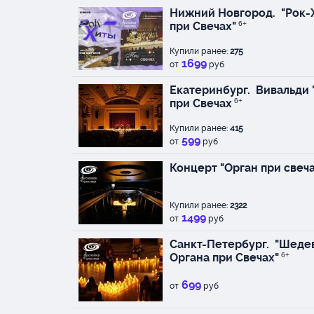
активную концертную
Нижний Новгород.
"Рок-
Европе. ( Ситар – ст
при Свечах"
6+
инструмент, использ
Купили ранее:
индийской классическ
275
1699
от
руб
Исполнители на 10 ав
Екатеринбург.
Вивальди 
Елизавета Панченко (
при Свечах
6+
Петербургская органи
призер и лауреат мн
Купили ранее:
415
конкурсов фестивалей
599
от
руб
Германии, Швейцарии)
России и Союза компо
Концерт "Орган при свеча
Лилия Ситдыкова (скр
Петербургской консе
Купили ранее:
Всероссийских и Меж
2322
1499
от
руб
Солистка оркестра т
управлением Ф. Маст
Санкт-Петербург.
"Шедев
музыкант Нарвского 
Органа при Свечах"
6+
Эстонии и театров Са
активную концертную
699
от
руб
Игорь Кузнецов (виол
Пола Гордона «Дорог