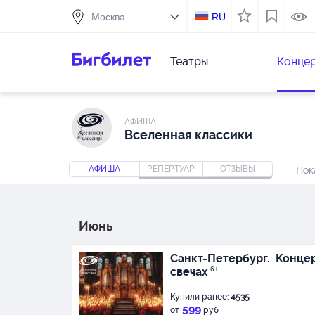
RU
Театры
Конце
АФИША
Вселенная классики
АФИША
РЕПЕРТУАР
ОТЗЫВЫ
Пок
Июнь
Санкт-Петербург.
Концер
свечах
6+
Купили ранее:
4535
599
от
руб