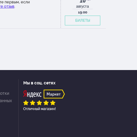
10
те первым, если
е отзыв
.
августа
19:00
БИЛЕТЫ
Мы в соц. сетях
отки
данных