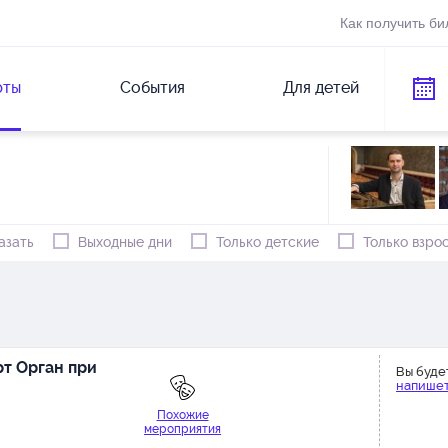
Как получить би
рты
События
Для детей
азать
Выходные дни
Только детские
Только взро
т Орган при
Вы буде
напишет
Похожие
мероприятия