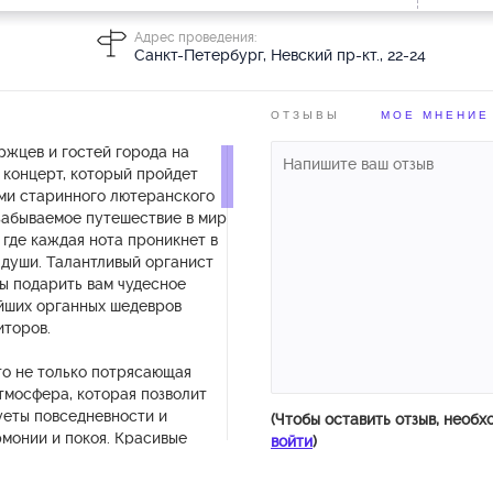
Адрес проведения:
Санкт-Петербург, Невский пр-кт., 22-24
ОТЗЫВЫ
МОЕ МНЕНИЕ
жцев и гостей города на
 концерт, который пройдет
ами старинного лютеранского
забываемое путешествие в мир
 где каждая нота проникнет в
 души. Талантливый органист
бы подарить вам чудесное
йших органных шедевров
иторов.
то не только потрясающая
атмосфера, которая позволит
уеты повседневности и
(Чтобы оставить отзыв, необх
рмонии и покоя. Красивые
войти
)
жное и теплое освещение,
 загадочности и романтики.