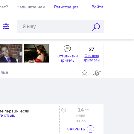
лет?
Напишите нам
Регистрация
Войти
37
Отзывов
Отзывчивый
зрителей
зритель
слые
14
ВС
те первым, если
е отзыв
.
июня
22:00
ЗАКРЫТЬ