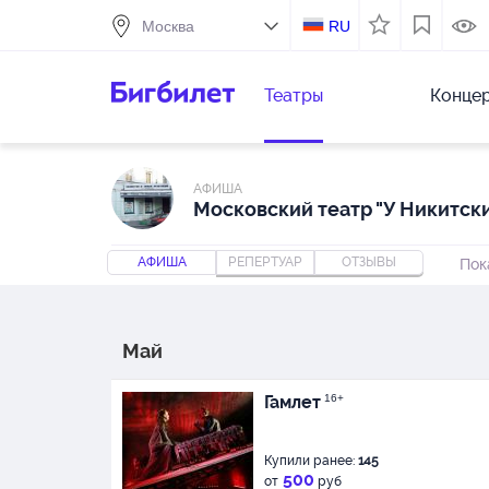
RU
Театры
Конце
АФИША
Московский театр "У Никитски
АФИША
РЕПЕРТУАР
ОТЗЫВЫ
Пок
Май
Гамлет
16+
Купили ранее:
145
500
от
руб