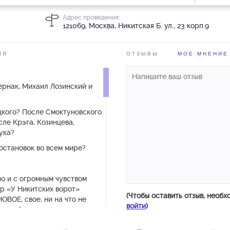
Адрес проведения:
121069, Москва, Никитская Б. ул., 23 корп.9
ИЯ
ОТЗЫВЫ
МОЕ МНЕНИЕ
ернак, Михаил Лозинский и
цкого? После Смоктуновского
ле Крэга, Козинцева,
ука?
остановок во всем мире?
но и с огромным чувством
р «У Никитских ворот»
(Чтобы оставить отзыв, необх
ОВОЕ, свое, ни на что не
войти
)
еликой пьесы.
окой, формально острой,