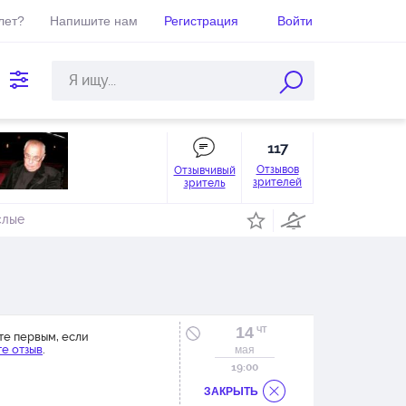
лет?
Напишите нам
Регистрация
Войти
117
Отзывов
Отзывчивый
зрителей
зритель
слые
14
ЧТ
те первым, если
е отзыв
.
мая
19:00
ЗАКРЫТЬ