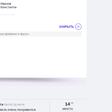
Иванов
Корецкая
Кувицын
Ку
Константин
Наталья
Вадим
Вл
ЗАКРЫТЬ
ху времени и вкусу»
14
ПТ
та
был(а) 19 июля
августа
акль очень понравился.