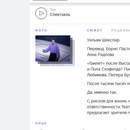
Тип
Спектакль
ФОТО
СЮЖЕТ
РЕЦЕНЗ
Уильям Шекспир
Перевод: Борис Паст
Анна Радлова
«Гамлет» после Высо
и Пола Скофилда? Пос
Любимова, Питера Бр
После тысячи тысяч п
Да, именно так.
С риском для жизни, 
ответственности Теат
предлагает зрителю Н
похожее прочтение в
ЛИЦА
В исключительно глуб