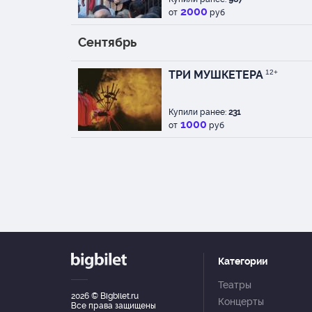
2000
от
руб
Сентябрь
ТРИ МУШКЕТЕРА
12+
Купили ранее:
231
1000
от
руб
Категории
Театры
2026
© Bigbilet.ru
Концерты
Все права защищены