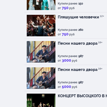
Купили ранее:
150
750
от
руб
Пляшущие человечки
12+
Купили ранее:
260
750
от
руб
Песни нашего двора
16+
Купили ранее:
987
3000
от
руб
Песни нашего двора
16+
Купили ранее:
987
5000
от
руб
КОНЦЕРТ ВЫСОЦКОГО В 