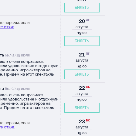
БИЛЕТЫ
20
ЧТ
те первым, если
е отзыв
.
августа
19:00
БИЛЕТЫ
21
ПТ
та
был(а) 19 июля
августа
акль очень понравился.
или удовольствие и отдохнули
19:00
ременно. игра актеров на
е. Придем на этот спектакль
БИЛЕТЫ
тельно еще , еще и еще
22
СБ
та
был(а) 19 июля
августа
акль очень понравился.
или удовольствие и отдохнули
19:00
ременно. игра актеров на
е. Придем на этот спектакль
БИЛЕТЫ
тельно еще , еще и еще
23
ВС
те первым, если
е отзыв
.
августа
19:00