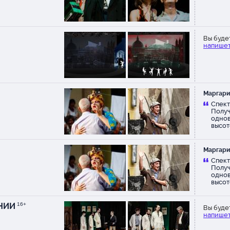
Вы буде
напишет
Маргари
Спект
Получ
однов
высот
обяза
Маргари
Спект
Получ
однов
высот
обяза
НИИ
16+
Вы буде
напишет