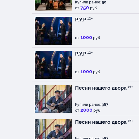
Купили ранее:
50
750
от
руб
Р.У.Р
12+
1000
от
руб
Р.У.Р
12+
1000
от
руб
Песни нашего двора
16+
Купили ранее:
987
2000
от
руб
Песни нашего двора
16+
Купили ранее:
987