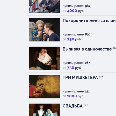
Купили ранее:
987
4000
от
руб
Похороните меня за пли
Купили ранее:
830
750
от
руб
Выпивая в одиночестве
16
Купили ранее:
267
750
от
руб
ТРИ МУШКЕТЕРА
12+
Купили ранее:
231
1000
от
руб
СВАДЬБА
12+