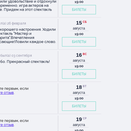
или удовольствие и отдохнули
19:00
ременно. игра актеров на
е. Придем на этот спектакль
БИЛЕТЫ
тельно еще , еще и еще
15
СБ
л(а) 26 февраля
августа
хорошего настроения. Ходили
ектакль "Мастер и
19:00
рита".Впечатления
сающие!Ловили каждое слово.
БИЛЕТЫ
ама книжку Булгакова не
а, после просмотра решила
тать. Хорошие декорации.
16
ВС
был(а) 03 сентября
ы достались на балконе (был
августа
бо. Прекрасный спектакль!
й зал), хорошо что хоть эти
и купить, но слышно и видно
19:00
орошо.Актеры хорошо
БИЛЕТЫ
раны. кот неотразим!))первый
рали электронный билет
ь удобно. при в ходе в зал
18
о набрали пин-код. Остались
ВТ
те первым, если
 довольны.
е отзыв
.
августа
19:00
БИЛЕТЫ
19
СР
те первым, если
е отзыв
.
августа
19:00