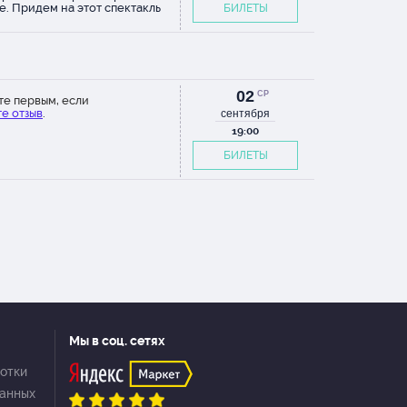
е. Придем на этот спектакль
БИЛЕТЫ
тельно еще , еще и еще
02
СР
те первым, если
е отзыв
.
сентября
19:00
БИЛЕТЫ
Мы в соц. сетях
отки
данных