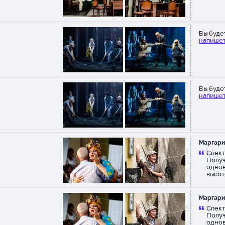
Вы буде
напишет
Вы буде
напишет
Маргари
Спект
Получ
однов
высот
обяза
Маргари
Спект
Получ
однов