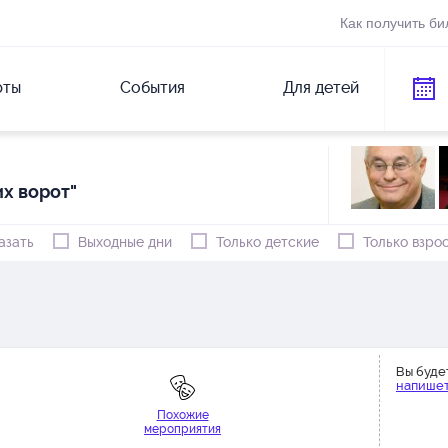
Как получить би
рты
События
Для детей
х ворот"
азать
Выходные дни
Только детские
Только взро
Вы буде
напишет
Похожие
мероприятия