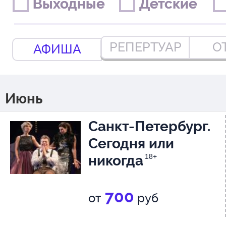
Выходные
Выходные
Детские
Детские
РЕПЕРТУАР
О
АФИША
Июнь
Санкт-Петербург.
Сегодня или
никогда
18+
700
от
руб