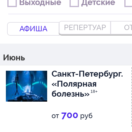
Выходные
Выходные
Детские
Детские
РЕПЕРТУАР
О
АФИША
Июнь
Санкт-Петербург.
«Полярная
болезнь»
18+
700
от
руб