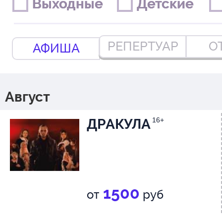
Выходные
Выходные
Детские
Детские
РЕПЕРТУАР
О
АФИША
Август
ДРАКУЛА
16+
1500
от
руб