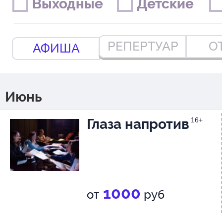
Выходные
Выходные
Детские
Детские
РЕПЕРТУАР
О
АФИША
Июнь
Глаза напротив
16+
1000
от
руб