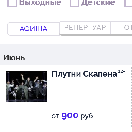
Выходные
Выходные
Детские
Детские
РЕПЕРТУАР
О
АФИША
Июнь
Плутни Скапена
12+
900
от
руб