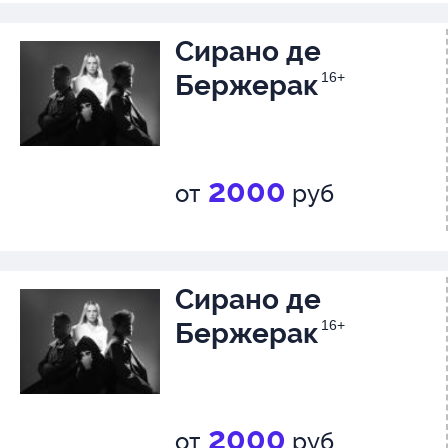
такой мощнейший, мудрый не
Сирано де
острый сатирический и филос
Бержерак
16+
заряд, который точно затрагив
современную реальность».
2000
от
руб
Сирано де
Бержерак
16+
2000
от
руб