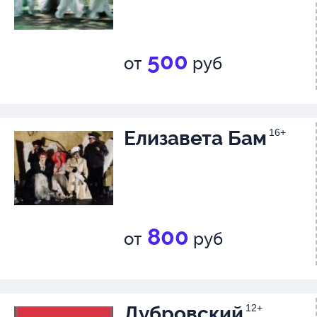
500
от
руб
Елизавета Бам
16+
800
от
руб
Дубровский
12+