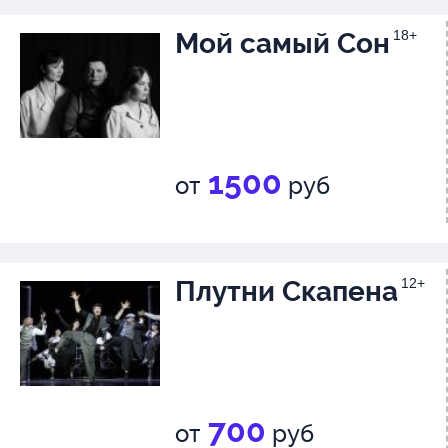
Мой самый Сон
18+
1500
от
руб
Плутни Скапена
12+
700
от
руб