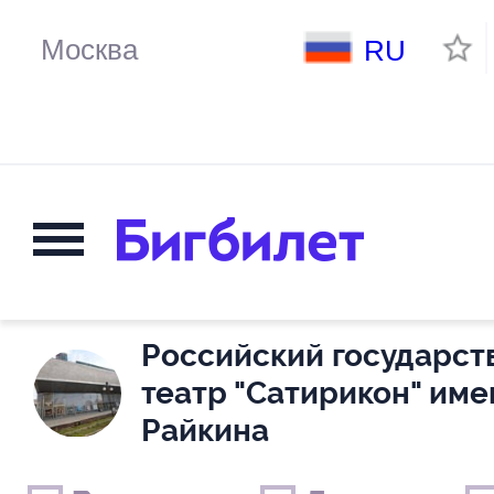
RU
Российский государс
театр "Сатирикон" им
Райкина
Выходные дни
Только детские