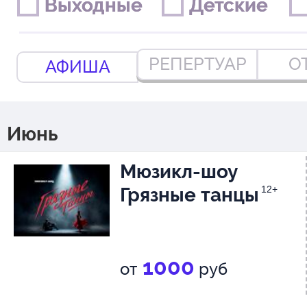
Выходные
Выходные
Детские
Детские
РЕПЕРТУАР
О
АФИША
Июнь
Мюзикл-шоу
Грязные танцы
12+
1000
от
руб