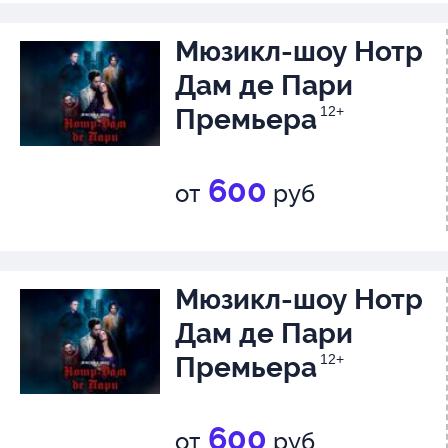
Федор Тарасов - Доктор Ха
Мюзикл-шоу Нотр
Олеся Мушко - Марджэрэт 
Дам де Пари
Любовь Яновская - Лиза Хау
Премьера
12+
Александр Луканичев - Кел
Антон Соболев - Нил
600
от
руб
Джульетта Минеева - Вивье
Зотова Елена - Вивьен Пре
Мюзикл-шоу Нотр
Кищенко Ирина - Вивьен Пр
Дам де Пари
Сергей Павлов - Аниматор
Премьера
12+
Гангало Софья - Шумахер Си
Позняков-Андреев Иван - Шу
600
от
руб