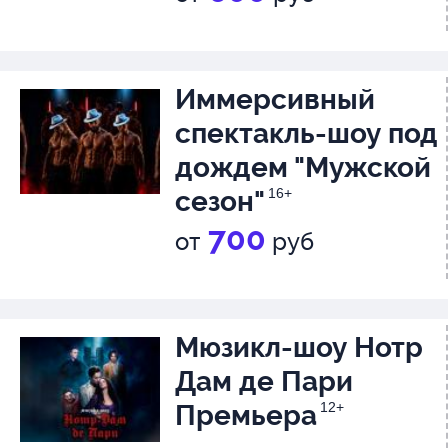
Станислав Кулешов - Билли Ко
Иммерсивный
Кто сказал, что танцы должны 
спектакль-шоу под
дождем "Мужской
«чистыми»? Если в них добави
сезон"
16+
«грязи» — в хорошем смысле 
700
от
руб
разумеется — будет только ин
Представьте, как ваши любим
Мюзикл-шоу Нотр
из культового фильма оживут в
Дам де Пари
наполняясь новыми красками,
Премьера
12+