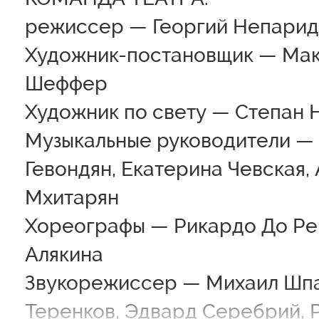
режиссер — Георгий Непарид
Художник-постановщик — Ма
Шеффер
Художник по свету — Степан
Музыкальные руководители —
Гевондян, Екатерина Чевская,
Мхитарян
Хореографы — Рикардо До Рег
Алякина
Звукорежиссер — Михаил Шпа
Теренков, Эдвард Серебрий, 