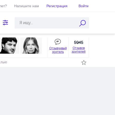
лет?
Напишите нам
Регистрация
Войти
5945
Отзывов
Отзывчивый
зрителей
зритель
слые