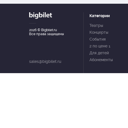
Категории
Театры
2026
© Bigbilet.ru
Концерты
Все права защищены
События
2 по цене 1
Для детей
Абонементы
sales@bigbilet.ru