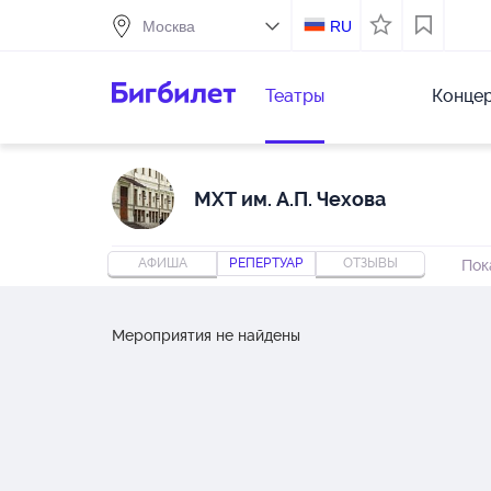
RU
Театры
Конце
МХТ им. А.П. Чехова
АФИША
РЕПЕРТУАР
ОТЗЫВЫ
Пок
Мероприятия не найдены