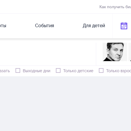
Как получить би
рты
События
Для детей
азать
Выходные дни
Только детские
Только взро