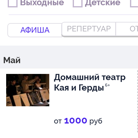
Выходные
Выходные
Детские
Детские
РЕПЕРТУАР
О
АФИША
Май
Домашний театр
Кая и Герды
6+
1000
от
руб