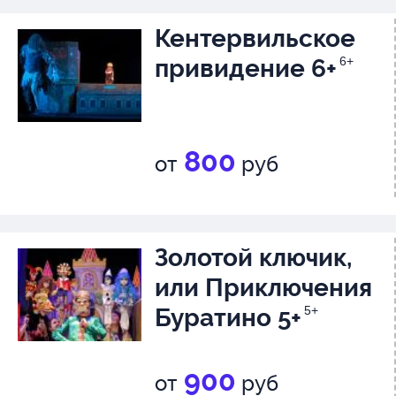
Кентервильское
привидение 6+
6+
800
от
руб
Золотой ключик,
или Приключения
Буратино 5+
5+
900
от
руб