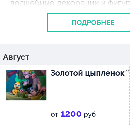
волшебные декорации и фигу
сказочных персонажей для бу
ПОДРОБНЕЕ
спектакля.
Режиссёр – лауреат Российс
Национальной театральной П
Август
«Золотая Маска» Майя Красн
Золотой цыпленок
3+
Художник – Роза Гиматдинова
Премьера спектакля – 14 мая 
Продолжительность – 1 час бе
1200
от
руб