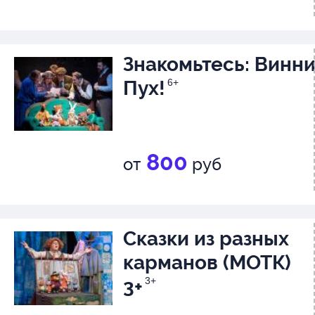
Знакомьтесь: Винн
Пух!
6+
800
от
руб
Сказки из разных
карманов (МОТК)
3+
3+