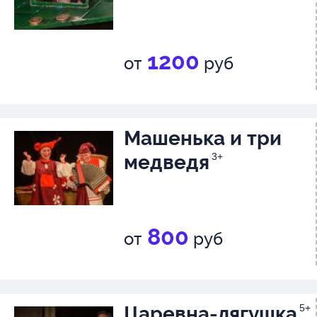
1200
от
руб
Машенька и три
медведя
3+
800
от
руб
Царевна-лягушка
5+